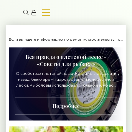
Если вы ищете информацию по ремонту, строительству, то вы попали на нужный сайт.
Вся правда о плетеной леске -
«Советы для рыбака»
О свойствах плетеной лески Когда то, лет десять
назад, было время царствования монофильной
лески. Рыболовы использовали только её, но все
изменилось с приходом плетеной лески. И сейчас
Подробнее