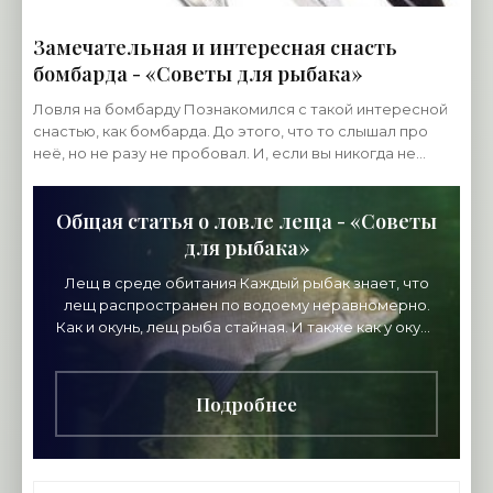
Замечательная и интересная снасть
бомбарда - «Советы для рыбака»
Ловля на бомбарду Познакомился с такой интересной
снастью, как бомбарда. До этого, что то слышал про
неё, но не разу не пробовал. И, если вы никогда не
пробовали эту снасть, то советую попробовать.
Общая статья о ловле леща - «Советы
для рыбака»
Лещ в среде обитания Каждый рыбак знает, что
лещ распространен по водоему неравномерно.
Как и окунь, лещ рыба стайная. И также как у окуня
крупные экземпляры держатся отдельно
поодиночке.
Подробнее