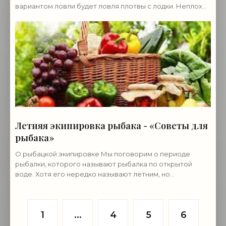
вариантом ловли будет ловля плотвы с лодки. Неплохо,
если рыбалка будет происходить в зарослях камыша
или осоки.
Летняя экипировка рыбака - «Советы для
рыбака»
О рыбацкой экипировке Мы поговорим о периоде
рыбалки, которого называют рыбалка по открытой
воде. Хотя его нередко называют летним, но
охватывает он сразу три времени года. Весна — это два
месяца
1
...
4
5
6