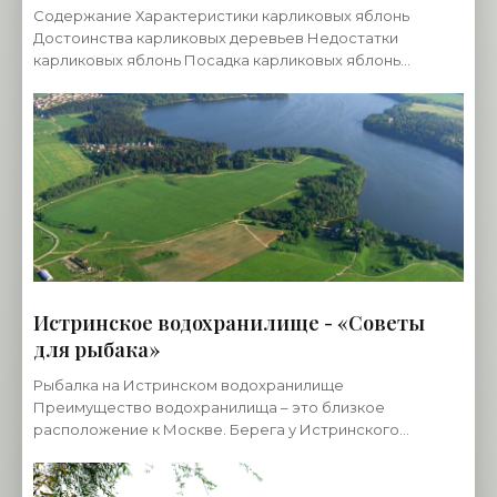
Содержание Характеристики карликовых яблонь
Достоинства карликовых деревьев Недостатки
карликовых яблонь Посадка карликовых яблонь
Требования по посадке относятся ко всем
слаборослым саженцам.
Истринское водохранилище - «Советы
для рыбака»
Рыбалка на Истринском водохранилище
Преимущество водохранилища – это близкое
расположение к Москве. Берега у Истринского
водохранилища очень живописные, берега лесистые.
Правда давно там не был и