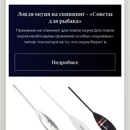
Ловля окуня на спиннинг - «Советы
для рыбака»
Приманки на спиннинг для ловли окуня Для ловли
окуня необходимы приманки особых «окунёвых»
типов. Несмотря на то, что окунь берет в
принципе на любую приманку подходящих
размеров. По
Подробнее