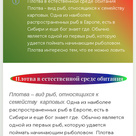
Плотва в естественной среде обитания
Плотва – вид рыб, относящихся к семейству
карповых. Одна из наиболее
распространенных рыб в Европе, есть в
Сибири и еще бог знает где. Обычно
является одной из первых рыб, которую
удается поймать начинающим рыболовом.
Плотва интересно тем, что ее можно ловить
Плотва в естественной среде обитания
Плотва – вид рыб, относящихся к
семейству карповых
. Одна из наиболее
распространенных рыб в Европе, есть в
Сибири и еще бог знает где. Обычно является
одной из первых рыб, которую удается
поймать начинающим рыболовом. Плотва