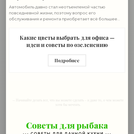
Автомобиль давно стал неотъемлемой частью
повседневной жизни, поэтому вопрос его
обслуживания и ремонта приобретает всё большее
значение и ему нужен провереный автосервис. В этом
контексте
Какие цветы выбрать для офиса —
идеи и советы по озеленению
Подробнее
-- Начинайте делать все, что вы можете сделать – и даже то, о чем можете
хотя бы мечтать.
-- Все дело в мыслях. Мысль — начало всего. И мыслями можно
управлять. И поэтому главное дело совершенствования: работать над
Советы для рыбака
мыслями.
-- Идите уверенно по направлению к мечте. Живите той жизнью, которую
--- СОВЕТЫ ДЛЯ ДАЧНОЙ КУХНИ ---