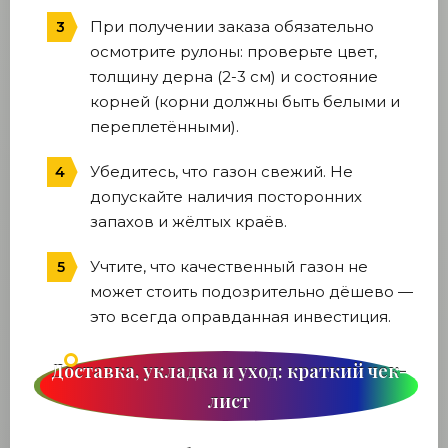
При получении заказа обязательно
осмотрите рулоны: проверьте цвет,
толщину дерна (2-3 см) и состояние
корней (корни должны быть белыми и
переплетёнными).
Убедитесь, что газон свежий. Не
допускайте наличия посторонних
запахов и жёлтых краёв.
Учтите, что качественный газон не
может стоить подозрительно дёшево —
это всегда оправданная инвестиция.
Доставка, укладка и уход: краткий чек-
лист