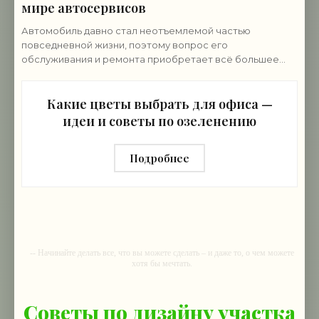
мире автосервисов
Автомобиль давно стал неотъемлемой частью
повседневной жизни, поэтому вопрос его
обслуживания и ремонта приобретает всё большее
значение и ему нужен провереный автосервис. В этом
контексте
Какие цветы выбрать для офиса —
идеи и советы по озеленению
Подробнее
-- Начинайте делать все, что вы можете сделать – и даже то, о чем можете
хотя бы мечтать.
-- Все дело в мыслях. Мысль — начало всего. И мыслями можно
управлять. И поэтому главное дело совершенствования: работать над
Советы по дизайну участка
мыслями.