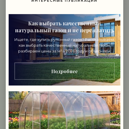
ИНТЕРЕСНЫЕ ПУБЛИКАЦИИ
Как выбрать качественный
натуральный газон и не переплатить
Ищете, где купить рулонный газон? Рассказываем,
как выбрать качественный натуральный газон,
разбираем цены за м² в 2026 году и объясняем,
почему стоит покупать напрямую от
производителя.
Подробнее