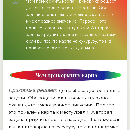
Чем прикормить карпа Прикормка решает
для рыбака две основные задачи. Обе
задачи очень важны и можно сказать, что
имеют равное значение. Первое – это
привлечь карпа к месту ловли. А вторая
задача приучить карпа к насадке. Поэтому
если вы ловите карпа на кукурузу, то и в
прикормке обязательно должна
Чем прикормить карпа
Прикормка решает
для рыбака две основные
задачи. Обе задачи очень важны и можно
сказать, что имеют равное значение. Первое –
это привлечь карпа к месту ловли. А вторая
задача приучить карпа к насадке. Поэтому если
вы ловите карпа на кукурузу, то и в прикормке