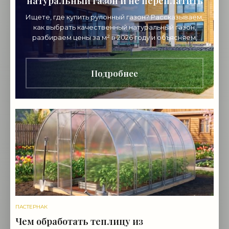
натуральный газон и не переплатить
Ищете, где купить рулонный газон? Рассказываем,
как выбрать качественный натуральный газон,
разбираем цены за м² в 2026 году и объясняем,
почему стоит покупать напрямую от
производителя.
Подробнее
ПАСТЕРНАК
Чем обработать теплицу из