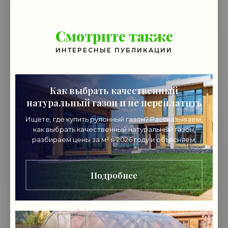
Смотрите также
ИНТЕРЕСНЫЕ ПУБЛИКАЦИИ
Как выбрать качественный
натуральный газон и не переплатить
Ищете, где купить рулонный газон? Рассказываем,
как выбрать качественный натуральный газон,
разбираем цены за м² в 2026 году и объясняем,
почему стоит покупать напрямую от
производителя.
Подробнее