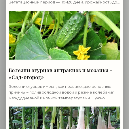
Вегетационный период — 110-120 дней. Урожайность до
3-х кг бобов с одного растения. Плоды фасоли
спаржевой
Болезни огурцов антракноз и мозаика -
«Сад-огород»
Болезни огурцов имеют, как правило, две основные
причины – полив холодной водой и резкие колебания
между дневной и ночной температурами. Нужно
соблюдать несколько эффективных правил для того,
чтобы