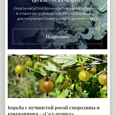
грунте - «Сад-огород»
Уход за капустой брокколи Выращивать брокколи
в открытом грунте можно как через рассаду —
для получения более раннего урожая — так и
посевом семян непосредственно в грунт — этот
метод
Подробнее
Борьба с мучнистой росой смородины и
крыжовника - «Сад-огород»