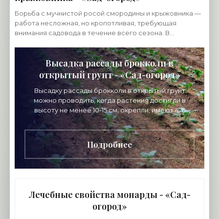
Борьба с мучнистой росой смородины и крыжовника —
работа несложная, но кропотливая, требующая
внимания садовода в течение всего сезона. В
противном случае эту опасную болезнь победить вряд
ли
Высадка рассады брокколи в
открытый грунт - «Сад-огород»
Высадку рассады брокколи в открытый грунт
можно проводить, когда растения достигли в
высоту не менее 10-15 см, окрепли, имеют 4-6
листочков, погодные условия благоприятствуют,
а рассада в
Подробнее
Лечебные свойства монарды - «Сад-
огород»