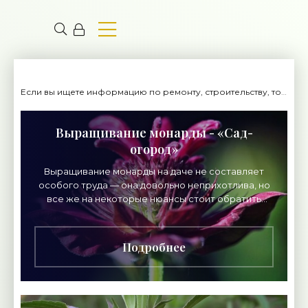
Если вы ищете информацию по ремонту, строительству, то вы попали на нужный сайт.
Выращивание монарды - «Сад-
огород»
Выращивание монарды на даче не составляет
особого труда — она довольно неприхотлива, но
все же на некоторые нюансы стоит обратить
внимание. Монарда — многолетнее растение:
высокий
Подробнее