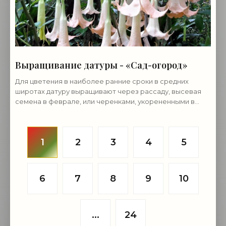
Выращивание датуры - «Сад-огород»
Для цветения в наиболее ранние сроки в средних
широтах датуру выращивают через рассаду, высевая
семена в феврале, или черенками, укорененными в
начале сентября. Выращивание датуры из семян
1
2
3
4
5
6
7
8
9
10
...
24