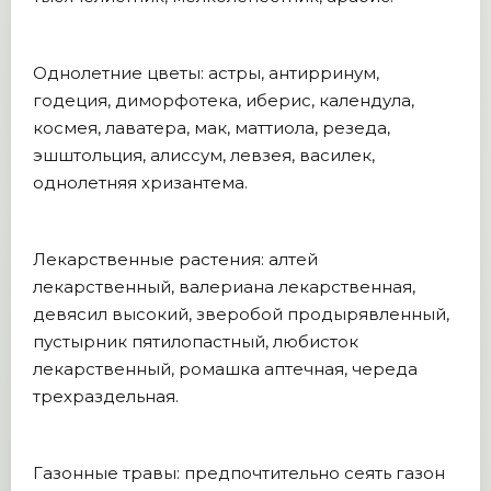
Однолетние цветы: астры, антирринум,
годеция, диморфотека, иберис, календула,
космея, лаватера, мак, маттиола, резеда,
эшштольция, алиссум, левзея, василек,
однолетняя хризантема.
Лекарственные растения: алтей
лекарственный, валериана лекарственная,
девясил высокий, зверобой продырявленный,
пустырник пятилопастный, любисток
лекарственный, ромашка аптечная, череда
трехраздельная.
Газонные травы: предпочтительно сеять газон