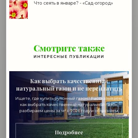
Что сеять в январе? - «Сад-огород»
Смотрите также
ИНТЕРЕСНЫЕ ПУБЛИКАЦИИ
Как выбрать качественный
натуральный газон и не переплатить
Ищете, где купить рулонный газон? Рассказываем,
как выбрать качественный натуральный газон,
разбираем цены за м² в 2026 году и объясняем,
почему стоит покупать напрямую от
производителя.
Подробнее