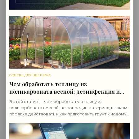
СОВЕТЫ ДЛЯ ЦВЕТНИКА
Чем обработать теплицу из
поликарбоната весной: дезинфекция и
подготовка
В этой статье — чем обработать теплицу из
поликарбоната весной, не повредив материал, в каком
порядке действовать и как подготовить грунт к новому
сезону.