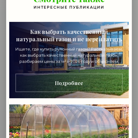
ИНТЕРЕСНЫЕ ПУБЛИКАЦИИ
Как выбрать качественный
натуральный газон и не переплатить
Ищете, где купить рулонный газон? Рассказываем,
как выбрать качественный натуральный газон,
разбираем цены за м² в 2026 году и объясняем,
почему стоит покупать напрямую от
производителя.
Подробнее