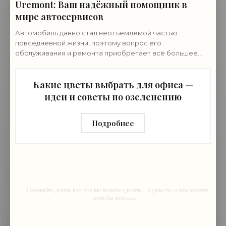
Uremont: Ваш надёжный помощник в
мире автосервисов
Автомобиль давно стал неотъемлемой частью
повседневной жизни, поэтому вопрос его
обслуживания и ремонта приобретает всё большее
значение и ему нужен провереный автосервис. В этом
контексте
Какие цветы выбрать для офиса —
идеи и советы по озеленению
Подробнее
-- Начинайте делать все, что вы можете сделать – и даже то, о чем можете
хотя бы мечтать.
-- Все дело в мыслях. Мысль — начало всего. И мыслями можно
управлять. И поэтому главное дело совершенствования: работать над