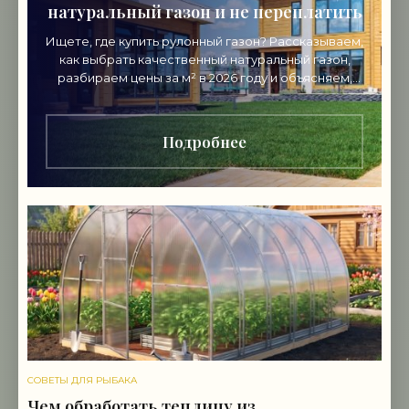
натуральный газон и не переплатить
Ищете, где купить рулонный газон? Рассказываем,
как выбрать качественный натуральный газон,
разбираем цены за м² в 2026 году и объясняем,
почему стоит покупать напрямую от
производителя.
Подробнее
СОВЕТЫ ДЛЯ РЫБАКА
Чем обработать теплицу из