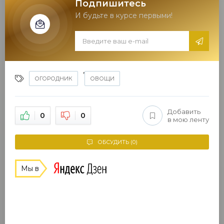
Подпишитесь
И будьте в курсе первыми!
,
ОГОРОДНИК
ОВОЩИ
Добавить
0
0
в мою ленту
ОБСУДИТЬ (0)
Мы в