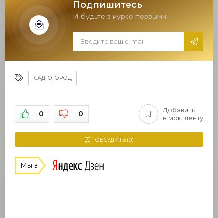
Подпишитесь
И будьте в курсе первыми!
САД-ОГОРОД
Добавить
0
0
в мою ленту
ОБСУДИТЬ (0)
Мы в