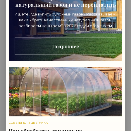
натуральный газон и не переплатить
Ищете, где купить рулонный газон? Рассказываем,
как выбрать качественный натуральный газон,
разбираем цены за м² в 2026 году и объясняем,
почему стоит покупать напрямую от
производителя.
Подробнее
СОВЕТЫ ДЛЯ ЦВЕТНИКА
Чем обработать теплицу из