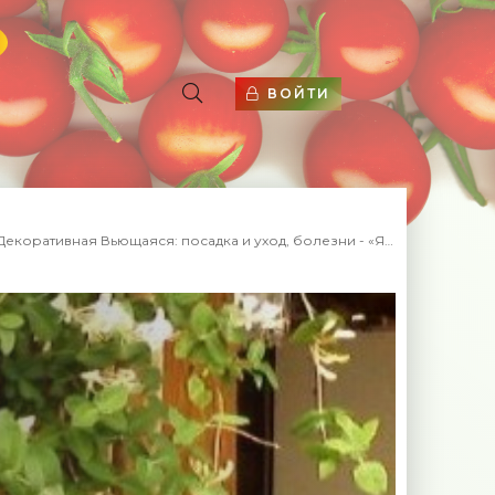
ВОЙТИ
коративная Вьющаяся: посадка и уход, болезни - «Ягоды»