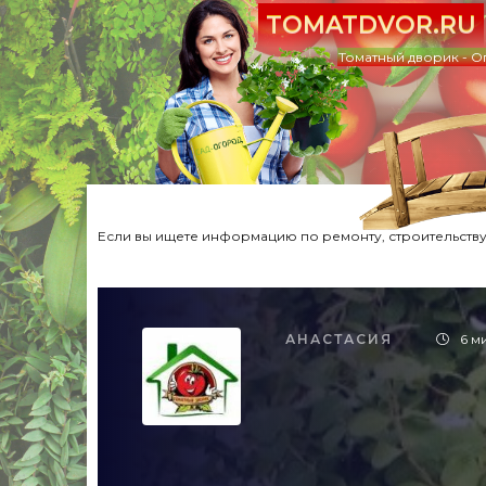
TOMATDVOR.RU
Томатный дворик - О
Если вы ищете информацию по ремонту, строительству,
АНАСТАСИЯ
6 м