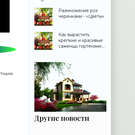
озеленению
Размножение роз
черенками - «Цветы»
Как вырастить
крепкие и красивые
саженцы гортензии:
практическое
руководство для
садовода - «Цветы»
ятным
Другие новости