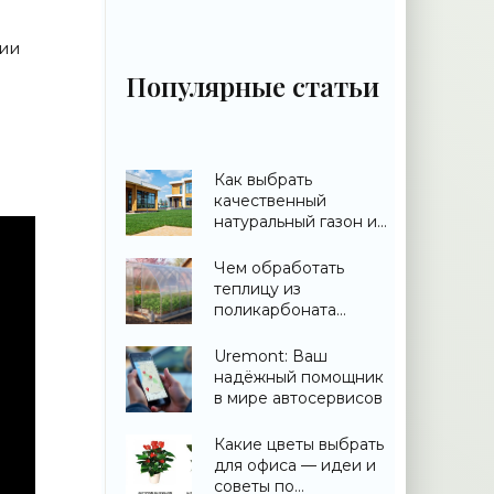
ии
Популярные статьи
Как выбрать
качественный
натуральный газон и
не переплатить
Чем обработать
теплицу из
поликарбоната
весной: дезинфекция
и подготовка
Uremont: Ваш
надёжный помощник
в мире автосервисов
Какие цветы выбрать
для офиса — идеи и
советы по