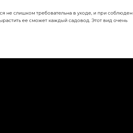
я не слишком требовательна в уходе, и при соблюден
растить ее сможет каждый садовод. Этот вид очень