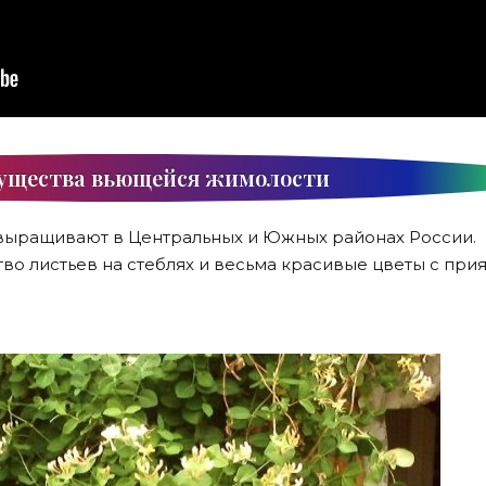
ущества вьющейся жимолости
выращивают в Центральных и Южных районах России.
во листьев на стеблях и весьма красивые цветы с при