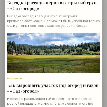
Высадка рассады перца в открытый грунт
- «Сад-огород»
Высадка рассады перца в открытый грунт и
приживаемость саженцев может быть успешной только
если учтены некоторые важные условия. Когда
высаживать рассаду Если у сеянца есть 3-4 листика, он
готов к
БАКЛАЖАН
Как выровнять участок под огород и газон
- «Сад-огород»
Идеально расположенный огород — это огород на
ровной площадке, можно с лёгким уклоном к югу (не