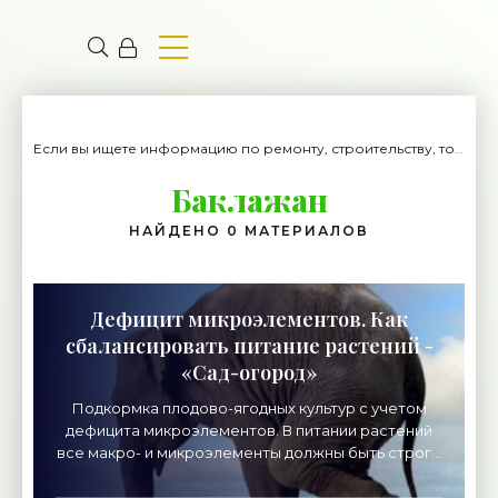
Если вы ищете информацию по ремонту, строительству, то вы попали на нужный сайт.
Баклажан
НАЙДЕНО 0 МАТЕРИАЛОВ
Дефицит микроэлементов. Как
сбалансировать питание растений -
«Сад-огород»
Подкормка плодово-ягодных культур с учетом
дефицита микроэлементов. В питании растений
все макро- и микроэлементы должны быть строго
сбалансированы — дефицит хотя бы одного
питательного