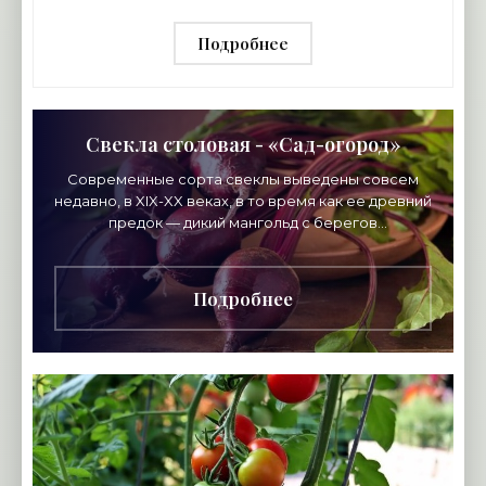
Подробнее
Свекла столовая - «Сад-огород»
Современные сорта свеклы выведены совсем
недавно, в XIX-XX веках, в то время как ее древний
предок — дикий мангольд с берегов
Атлантического побережья Европы — известен с
V века до нашей
Подробнее