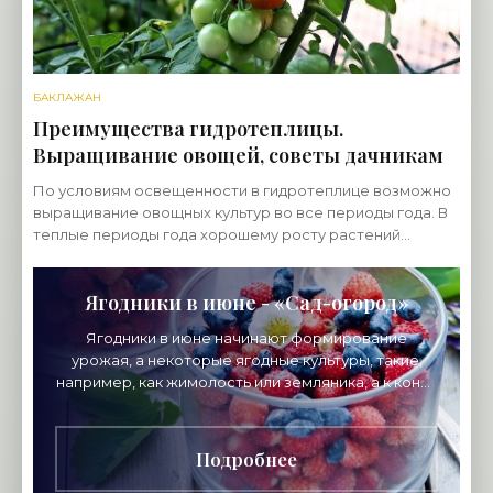
БАКЛАЖАН
Преимущества гидротеплицы.
Выращивание овощей, советы дачникам
По условиям освещенности в гидротеплице возможно
выращивание овощных культур во все периоды года. В
теплые периоды года хорошему росту растений
способствует равномерная высокая относительная
Ягодники в июне - «Сад-огород»
Ягодники в июне начинают формирование
урожая, а некоторые ягодные культуры, такие,
например, как жимолость или земляника, а к концу
месяца и ранние сорта смородины уже отдают
урожай
Подробнее