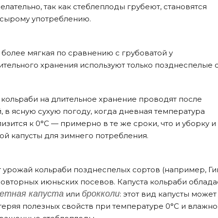
лательно, так как стеблеплоды грубеют, становятся
 сырому употреблению.
 более мягкая по сравнению с грубоватой у
ительного хранения используют только позднеспелые с
 кольраби на длительное хранение проводят после
 в ясную сухую погоду, когда дневная температура
лизится к 0°C — примерно в те же сроки, что и уборку и
ой капусты для зимнего потребления.
 урожай кольраби позднеспелых сортов (например, Гиг
 повторных июньских посевов. Капуста кольраби облада
ветная капуста
брокколи
или
: этот вид капусты может
 теряя полезных свойств при температуре 0°C и влажно