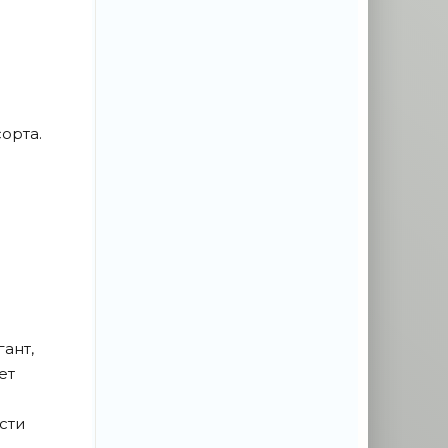
орта.
ант,
ет
сти