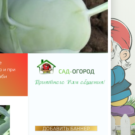
е
о и при
аби
ДОБАВИТЬ БАННЕР