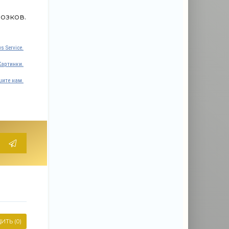
озков.
s Service.
Картинки.
ите нам.
ИТЬ (0)