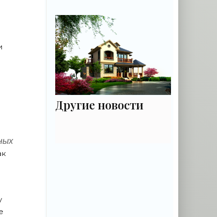
руководство для
садовода - «Цветы»
и
Другие новости
ных
ак
у
е