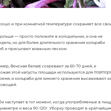
рошо и при комнатной температуре сохраняет все сво
дольше — просто положите в холодильник, и она не
едель, но для более длительного хранения кольраби
еб и присыпают влажным песком.
ер, Венская белая) созревают за 60-70 дней, и
повтор
ожая этой капусты площади используются для
время, и кольраби для зимнего хранения высаживают к
 овощей.
би наступает в тот момент, когда употребляемые в пищ
диаметре и веса 90-120г. Уборку проводят в кратчайши