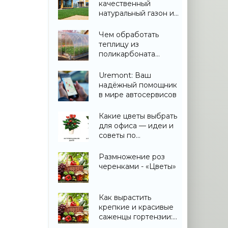
качественный
натуральный газон и
не переплатить
Чем обработать
теплицу из
поликарбоната
весной: дезинфекция
и подготовка
Uremont: Ваш
надёжный помощник
в мире автосервисов
Какие цветы выбрать
для офиса — идеи и
советы по
озеленению
Размножение роз
черенками - «Цветы»
Как вырастить
крепкие и красивые
саженцы гортензии:
практическое