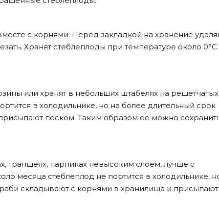
крашенные стеблеплоды.
месте с корнями. Перед закладкой на хранение удал
резать. Хранят стеблеплоды при температуре около 0°C
зины или хранят в небольших штабелях на решетчатых
ортится в холодильнике, но на более длительный срок
присыпают песком. Таким образом ее можно сохранить
х, траншеях, парниках невысоким слоем, лучше с
ло месяца стеблеплод не портится в холодильнике, н
ьраби складывают с корнями в хранилища и присыпают