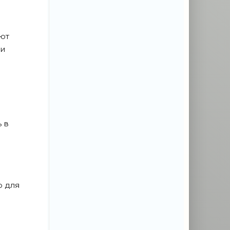
яют
 и
 в
о для