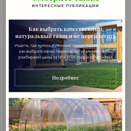
ИНТЕРЕСНЫЕ ПУБЛИКАЦИИ
Как выбрать качественный
натуральный газон и не переплатить
Ищете, где купить рулонный газон? Рассказываем,
как выбрать качественный натуральный газон,
разбираем цены за м² в 2026 году и объясняем,
почему стоит покупать напрямую от
производителя.
Подробнее