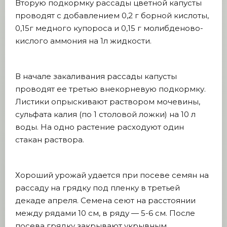
Вторую подкормку рассады цветной капусты
проводят с добавлением 0,2 г борной кислоты,
0,15г медного купороса и 0,15 г молибденово-
кислого аммония на 1л жидкости.
В начале закаливания рассады капусты
проводят ее третью внекорневую подкормку.
Листики опрыскивают раствором мочевины,
сульфата калия (по 1 столовой ложки) на 10 л
воды. На одно растение расходуют один
стакан раствора.
Хороший урожай удается при посеве семян на
рассаду на грядку под пленку в третьей
декаде апреля. Семена сеют на расстоянии
между рядами 10 см, в ряду — 5-­6 см. После
посева грядку закрывают укрывным