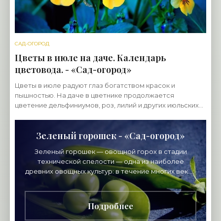
САД-ОГОРОД
Цветы в июле на даче. Календарь
цветовода. - «Сад-огород»
Цветы в июле радуют глаз богатством красок и
пышностью. На даче в цветнике продолжается
цветение дельфиниумов, роз, лилий и других июльских
цветов. Это многочисленные рудбекии, разноцветные
флоксы,
Зеленый горошек - «Сад-огород»
Зеленый горошек — овощной горох в стадии
технической спелости — одна из наиболее
древних овощных культур: в течение многих веков
его можно было встретить как среди изысканных
блюд на
Подробнее