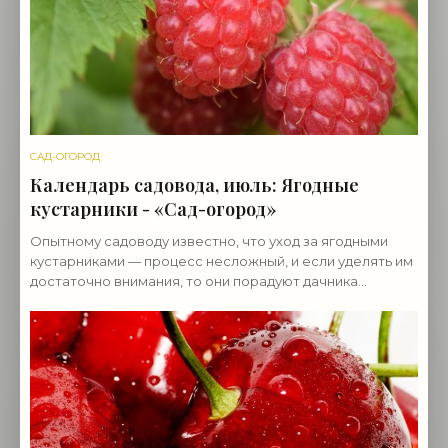
САД-ОГОРОД
Календарь садовода, июль: Ягодные
кустарники - «Сад-огород»
Опытному садоводу известно, что уход за ягодными
кустарниками — процесс несложный, и если уделять им
достаточно внимания, то они порадуют дачника
богатым урожаем. Уход за ягодными кустарниками
летом