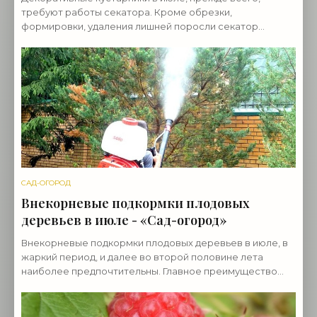
требуют работы секатора. Кроме обрезки,
формировки, удаления лишней поросли секатор
понадобится нам ещё и для нарезки черенков для
размножения. В июле
САД-ОГОРОД
Внекорневые подкормки плодовых
деревьев в июле - «Сад-огород»
Внекорневые подкормки плодовых деревьев в июле, в
жаркий период, и далее во второй половине лета
наиболее предпочтительны. Главное преимущество
таких подкормок в том, что через листья растение