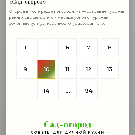
«Сад-огород»
Огород в июле радует огородника — созревает урожай
ранних овощей. В этом месяце убирают урожай
зеленных культур, кабачков, огурцов, раннего
картофеля. Поспела и готова к уборке летняя репа.
Проводят
1
...
6
7
8
9
10
11
12
13
14
...
94
Сад-огород
--- СОВЕТЫ ДЛЯ ДАЧНОЙ КУХНИ ---