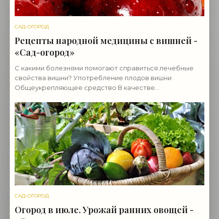
САД-ОГОРОД
Рецепты народной медицины с вишней -
«Сад-огород»
С какими болезнями помогают справиться лечебные
свойства вишни? Употребление плодов вишни
Общеукрепляющее средство В качестве
общеукрепляющего средства рекомендуется отвар из
плодов вишни
САД-ОГОРОД
Огород в июле. Урожай ранних овощей -