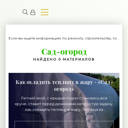
Если вы ищете информацию по ремонту, строительству, то вы попали на нужный сайт.
Сад-огород
НАЙДЕНО 0 МАТЕРИАЛОВ
Как охладить теплицу в жару - «Сад-
огород»
Летний зной, с каждым годом становясь все
круче, ставит перед дачниками непростую задачу,
как охладить теплицу в жару. Теплица из
поликарбоната, как надежный термос, способна
на протяжение