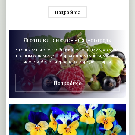
Подробнее
Ягодники в июле - «Сад-огород»
Ягодники в июле изобилуют созревшим урожаем:
полным ходом идет сбор ягод земляники, малины,
черной, белой и красной смородины, ирги,
голубики, йошты. Чтобы весь урожай достался
вам, а не
Подробнее