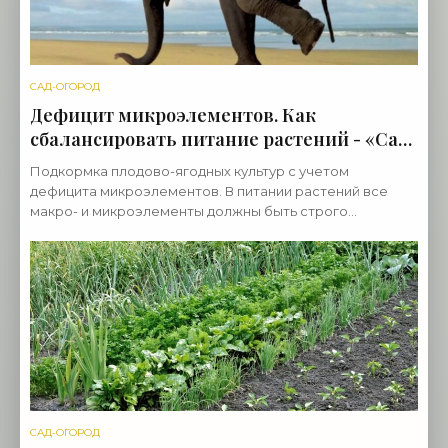
САД-ОГОРОД
Дефицит микроэлементов. Как
сбалансировать питание растений - «Сад-
огород»
Подкормка плодово-ягодных культур с учетом
дефицита микроэлементов. В питании растений все
макро- и микроэлементы должны быть строго
сбалансированы — дефицит хотя бы одного
питательного элемента
САД-ОГОРОД