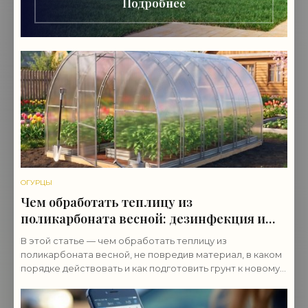
Подробнее
ОГУРЦЫ
Чем обработать теплицу из
поликарбоната весной: дезинфекция и
подготовка
В этой статье — чем обработать теплицу из
поликарбоната весной, не повредив материал, в каком
порядке действовать и как подготовить грунт к новому
сезону.