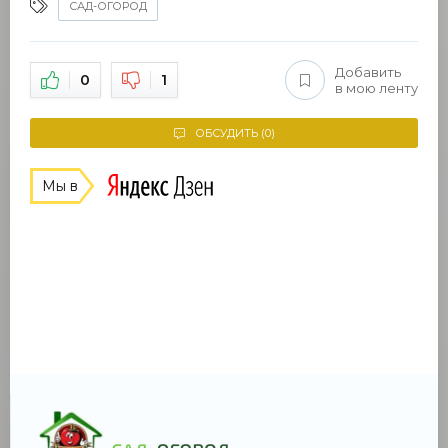
САД-ОГОРОД
Добавить
0
1
в мою ленту
ОБСУДИТЬ (0)
Мы в