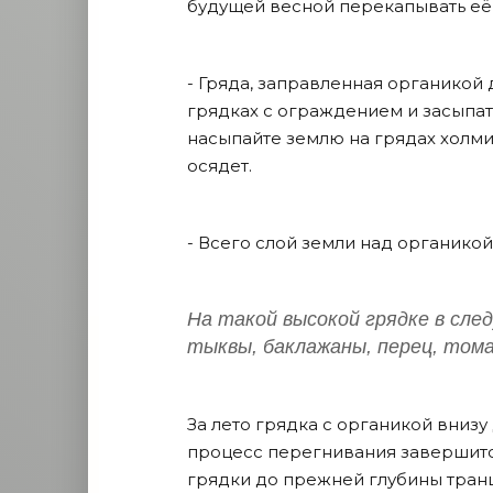
будущей весной перекапывать её
- Гряда, заправленная органикой
грядках с ограждением и засыпать
насыпайте землю на грядах холмик
осядет.
- Всего слой земли над органикой
На такой высокой грядке в сле
тыквы, баклажаны, перец, тома
За лето грядка с органикой внизу
процесс перегнивания завершит
грядки до прежней глубины транше