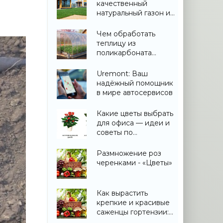
качественный
натуральный газон и
не переплатить
Чем обработать
теплицу из
поликарбоната
весной: дезинфекция
и подготовка
Uremont: Ваш
надёжный помощник
в мире автосервисов
Какие цветы выбрать
для офиса — идеи и
советы по
озеленению
Размножение роз
черенками - «Цветы»
Как вырастить
крепкие и красивые
саженцы гортензии:
практическое