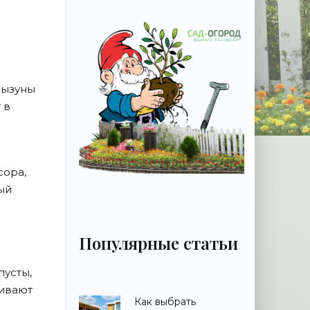
Грызуны
 в
сора,
ый
Популярные статьи
пусты,
нивают
Как выбрать