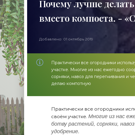
Почему лучше делать
вместо компоста. - «
Добавлено: 01 октябрь 2019
Практически все огородники исполь
участке. Многие из нас ежегодно соо
сорняки, навоз для перегнивания и ч
делаю компотную
Практически все огородники исп
Многие из нас еж
своём участке.
ботву растений, сорняки, навоз
удобрение.