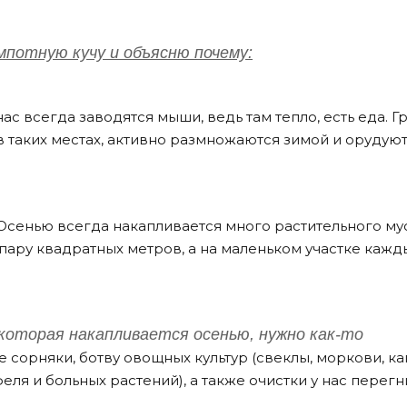
мпотную кучу и объясню почему:
нас всегда заводятся мыши, ведь там тепло, есть еда. 
в таких местах, активно размножаются зимой и орудуют
 Осенью всегда накапливается много растительного му
 пару квадратных метров, а на маленьком участке кажд
которая накапливается осенью, нужно как-то
се сорняки, ботву овощных культур (свеклы, моркови, ка
ля и больных растений), а также очистки у нас перег