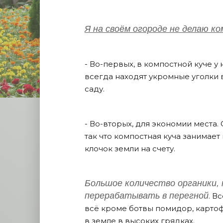
Я на своём огороде не делаю ко
- Во-первых, в компостной куче у 
всегда находят укромные уголки 
саду.
- Во-вторых, для экономии места.
так что компостная куча занимает
клочок земли на счету.
Большое количество органики, 
перерабатывать в перегной
. В
всё кроме ботвы помидор, картофе
в земле в высоких грядках.