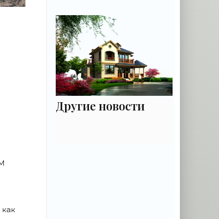
руководство для
садовода - «Цветы»
Другие новости
ЭМ
 как