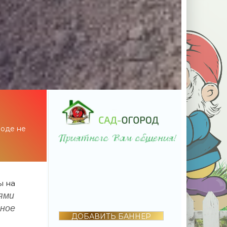
роде не
ы на
ями
нное
ДОБАВИТЬ БАННЕР