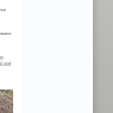
ишь
ываем
но
й год