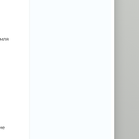
а
емля
и
ие