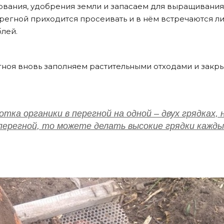
ования, удобрения земли и запасаем для выращивания
регной приходится просеивать и в нём встречаются л
блей.
ноя вновь заполняем растительными отходами и закр
ка органики в перегной на одной – двух грядках, 
перегной, то можете делать высокие грядки кажды