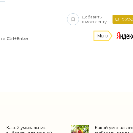
Добавить
ОБСУД
в мою ленту
Мы в
ите
Ctrl+Enter
Какой умывальник
Какой умывальни