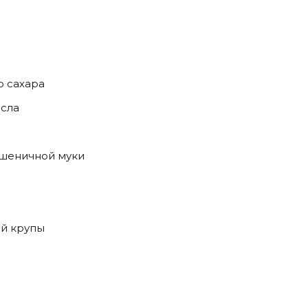
о сахара
асла
пшеничной муки
ой крупы