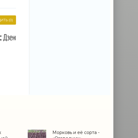
ИТЬ (0)
к
Морковь и её сорта -