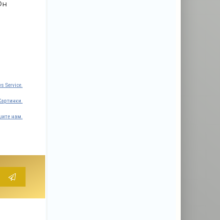
Он
s Service.
Картинки.
ите нам.