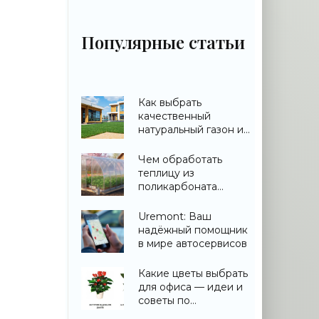
Популярные статьи
Как выбрать
качественный
натуральный газон и
не переплатить
Чем обработать
теплицу из
поликарбоната
весной: дезинфекция
и подготовка
Uremont: Ваш
надёжный помощник
в мире автосервисов
Какие цветы выбрать
для офиса — идеи и
советы по
озеленению