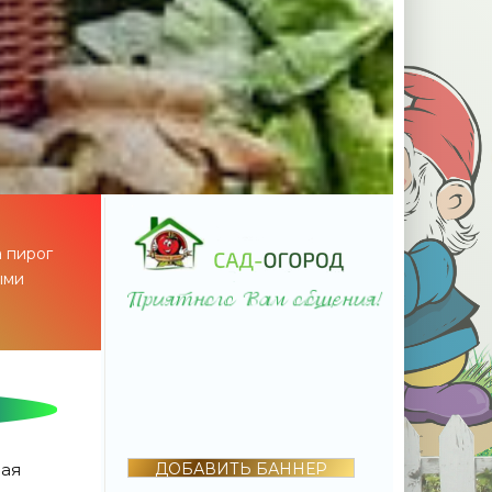
а пирог
ыми
ная
ДОБАВИТЬ БАННЕР