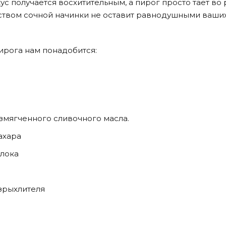
ус получается восхитительным, а пирог просто тает во р
ством сочной начинки не оставит равнодушными ваши
ирога нам понадобится:
змягченного сливочного масла.
ахара
олока
зрыхлителя