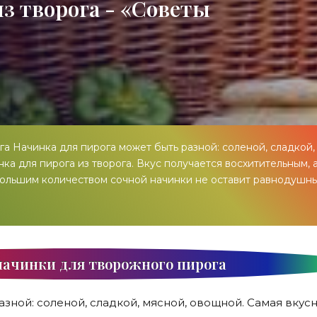
з творога - «Советы
а Начинка для пирога может быть разной: соленой, сладкой,
ка для пирога из творога. Вкус получается восхитительным, 
с большим количеством сочной начинки не оставит равнодушн
начинки для творожного пирога
зной: соленой, сладкой, мясной, овощной. Самая вкус