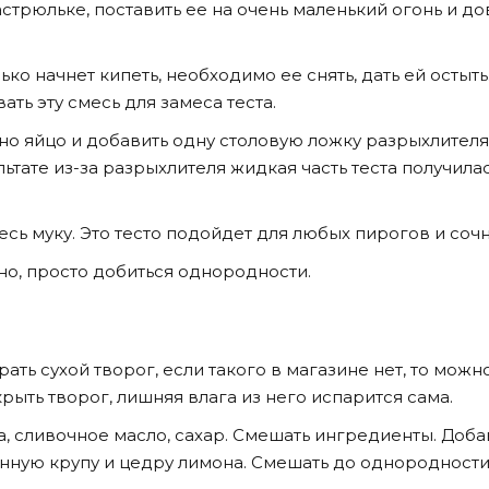
стрюльке, поставить ее на очень маленький огонь и до
ько начнет кипеть, необходимо ее снять, дать ей остыть
ать эту смесь для замеса теста.
но яйцо и добавить одну столовую ложку разрыхлителя
льтате из-за разрыхлителя жидкая часть теста получила
сь муку. Это тесто подойдет для любых пирогов и сочн
но, просто добиться однородности.
ать сухой творог, если такого в магазине нет, то можн
рыть творог, лишняя влага из него испарится сама.
а, сливочное масло, сахар. Смешать ингредиенты. Доба
анную крупу и цедру лимона. Смешать до однородности