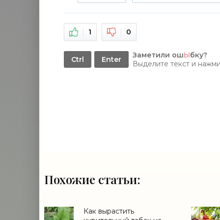
1
0
Заметили ош
Ы
бку?
Ctrl
Enter
Выделите текст и нажм
Похожие статьи:
Как вырастить