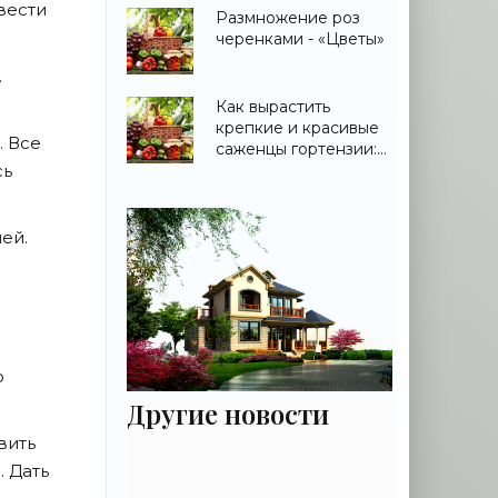
вести
Размножение роз
черенками - «Цветы»
.
Как вырастить
крепкие и красивые
. Все
саженцы гортензии:
практическое
сь
руководство для
садовода - «Цветы»
ей.
о
Другие новости
вить
. Дать