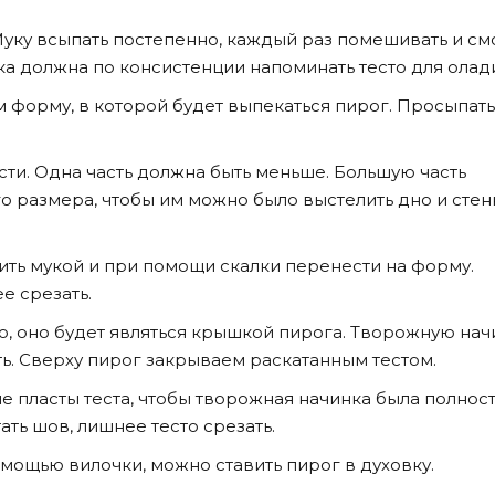
Муку всыпать постепенно, каждый раз помешивать и см
ка должна по консистенции напоминать тесто для олад
 форму, в которой будет выпекаться пирог. Просыпать
сти. Одна часть должна быть меньше. Большую часть
го размера, чтобы им можно было выстелить дно и стен
ить мукой и при помощи скалки перенести на форму.
е срезать.
то, оно будет являться крышкой пирога. Творожную нач
ть. Сверху пирог закрываем раскатанным тестом.
е пласты теста, чтобы творожная начинка была полнос
ть шов, лишнее тесто срезать.
омощью вилочки, можно ставить пирог в духовку.