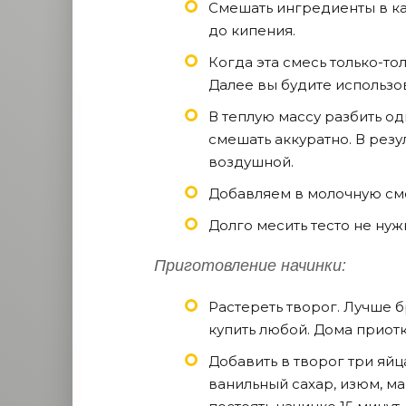
Смешать ингредиенты в ка
до кипения.
Когда эта смесь только-тол
Далее вы будите использов
В теплую массу разбить од
смешать аккуратно. В резу
воздушной.
Добавляем в молочную сме
Долго месить тесто не нуж
Приготовление начинки:
Растереть творог. Лучше бр
купить любой. Дома приотк
Добавить в творог три яйц
ванильный сахар, изюм, м