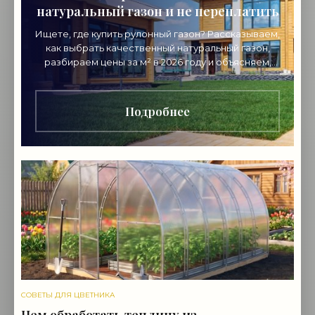
натуральный газон и не переплатить
Ищете, где купить рулонный газон? Рассказываем,
как выбрать качественный натуральный газон,
разбираем цены за м² в 2026 году и объясняем,
почему стоит покупать напрямую от
производителя.
Подробнее
СОВЕТЫ ДЛЯ ЦВЕТНИКА