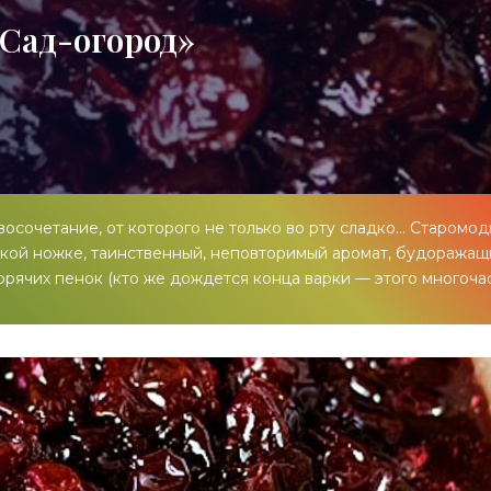
«Сад-огород»
осочетание, от которого не только во рту сладко… Старомо
онкой ножке, таинственный, неповторимый аромат, будоража
орячих пенок (кто же дождется конца варки — этого многоча