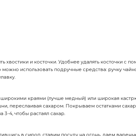
ть хвостики и косточки. Удобнее удалять косточки с п
 можно использовать подручные средства: ручку чайн
лавку.
с широкими краями (лучше медный) или широкая кастр
ни, переслаивая сахаром. Покрываем остатками сахар
 3-4, чтобы растаял сахар.
тившись в сироп, ставим посуду на огонь, даем варень