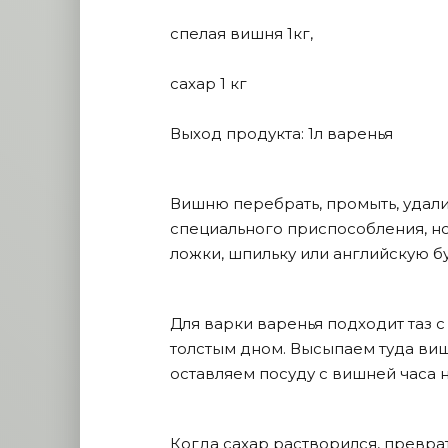
спелая вишня 1кг,
сахар 1 кг
Выход продукта: 1л варенья
Вишню перебрать, промыть, удали
специального приспособления, но
ложки, шпильку или английскую бу
Для варки варенья подходит таз 
толстым дном. Высыпаем туда виш
оставляем посуду с вишней часа на
Когда сахар растворился, превра