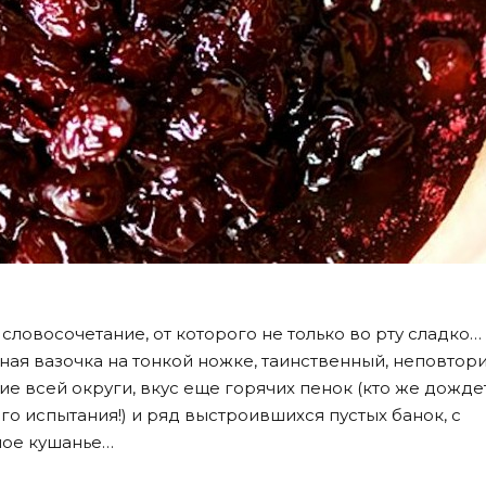
ловосочетание, от которого не только во рту сладко…
ая вазочка на тонкой ножке, таинственный, неповто
 всей округи, вкус еще горячих пенок (кто же дожде
о испытания!) и ряд выстроившихся пустых банок, с
мое кушанье…