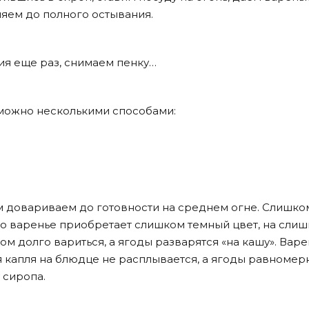
ляем до полного остывания.
ия еще раз, снимаем пенку…
 можно несколькими способами:
м довариваем до готовности на среднем огне. Слишко
что варенье приобретает слишком темный цвет, на сли
м долго вариться, а ягоды разварятся «на кашу». Вар
я капля на блюдце не расплывается, а ягоды равномер
 сиропа.