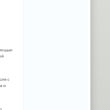
омощью
ой
юля с
а и
ю