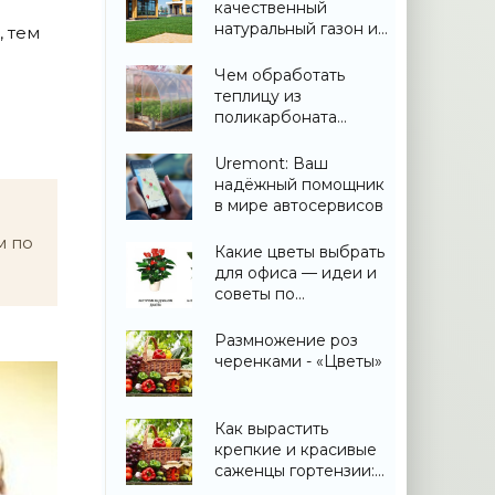
качественный
натуральный газон и
, тем
не переплатить
Чем обработать
теплицу из
поликарбоната
весной: дезинфекция
и подготовка
Uremont: Ваш
надёжный помощник
в мире автосервисов
м по
Какие цветы выбрать
для офиса — идеи и
советы по
озеленению
Размножение роз
черенками - «Цветы»
Как вырастить
крепкие и красивые
саженцы гортензии:
практическое