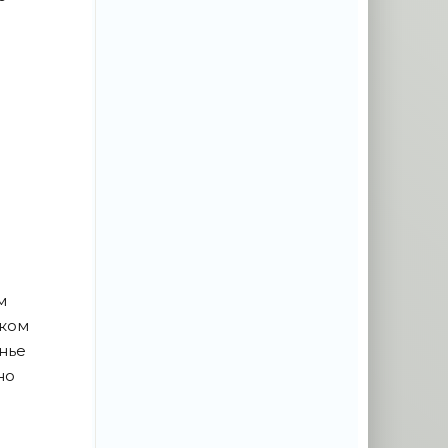
м
шком
енье
но