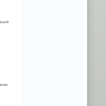
овкой
ъеме.