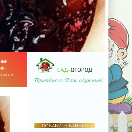
дный
щий
сового
ДОБАВИТЬ БАННЕР