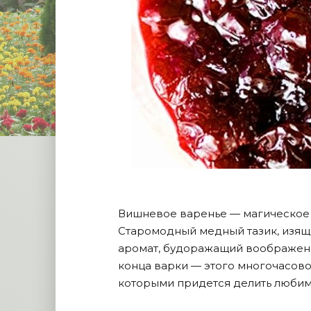
Вишневое варенье — магическое с
Старомодный медный тазик, изящн
аромат, будоражащий воображение
конца варки — этого многочасовог
которыми придется делить люби