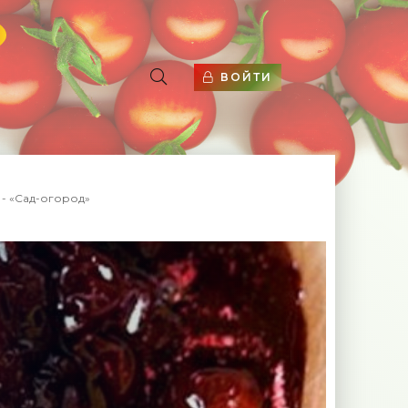
ВОЙТИ
- «Сад-огород»