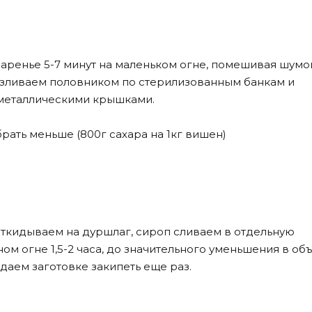
аренье 5-7 минут на маленьком огне, помешивая шум
азливаем половником по стерилизованным банкам и
металлическими крышками.
рать меньше (800г сахара на 1кг вишен)
откидываем на дуршлаг, сироп сливаем в отдельную
м огне 1,5-2 часа, до значительного уменьшения в об
даем заготовке закипеть еще раз.