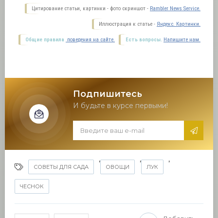
Цитирование статьи, картинки - фото скриншот -
Rambler News Service.
Иллюстрация к статье -
Яндекс. Картинки.
Общие правила
поведения на сайте.
Есть вопросы.
Напишите нам.
Подпишитесь
И будьте в курсе первыми!
,
,
,
СОВЕТЫ ДЛЯ САДА
ОВОЩИ
ЛУК
ЧЕСНОК