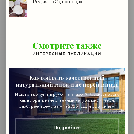
Редька - «Сад-огород»
Смотрите также
ИНТЕРЕСНЫЕ ПУБЛИКАЦИИ
Как выбрать качественный
натуральный газон и не переплатить
Ищете, где купить рулонный газон? Рассказываем,
как выбрать качественный натуральный газон,
разбираем цены за м² в 2026 году и объясняем,
почему стоит покупать напрямую от
производителя.
Подробнее