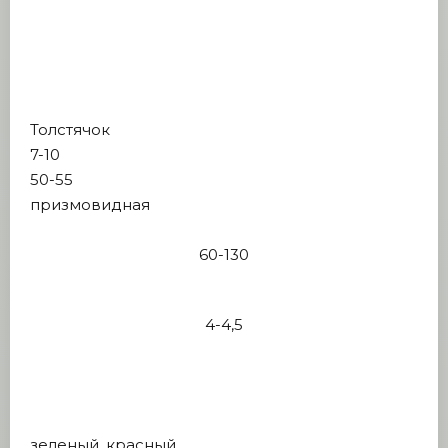
Толстячок
7-10
50-55
призмовидная
60-130
4-4,5
зеленый, красный