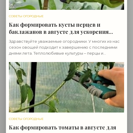
СОВЕТЫ ОГОРОДНЫЕ
Как формировать кусты перцев и
баклажанов в августе для ускорения
созревания урожая - «Советы огородные»
Здравствуйте уважаемые огородники. У многих из нас
сезон овощей подходит к завершению с последними
днями лета. Теплолюбивые культуры – перцы и
баклажаны в августе ещё усыпаны растущими и
зелёными
СОВЕТЫ ОГОРОДНЫЕ
Как формировать томаты в августе для