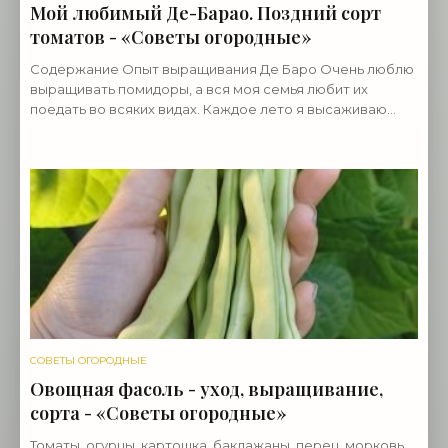
Мой любимый Де-Барао. Поздний сорт
томатов - «Советы огородные»
Содержание Опыт выращивания Де Баро Очень люблю
выращивать помидоры, а вся моя семья любит их
поедать во всяких видах. Каждое лето я высаживаю
кустов по пятьдесят разных сортов. Нынче на моем
СОВЕТЫ ОГОРОДНЫЕ
Овощная фасоль - уход, выращивание,
сорта - «Советы огородные»
Томаты, огурцы, картошка, баклажаны, перец, морковь,