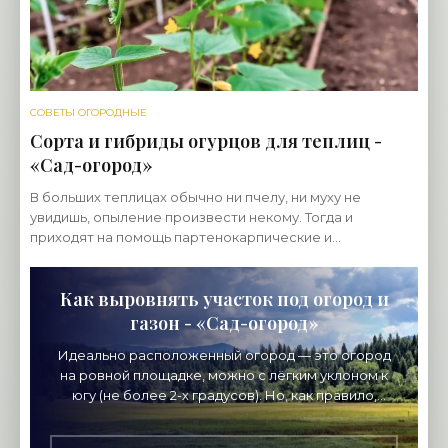
СОВЕТЫ ОГОРОДНЫЕ
Сорта и гибриды огурцов для теплиц -
«Сад-огород»
В больших теплицах обычно ни пчелу, ни муху не
увидишь, опыление произвести некому. Тогда и
приходят на помощь партенокарпические и
самоопыляемые огурцы. Это, как выяснилось, совсем
не одно и то же.
Как выровнять участок под огород и
газон - «Сад-огород»
Идеально расположенный огород — это огород
на ровной площадке, можно с лёгким уклоном к
югу (не более 2-х градусов). Но, как правило,
идеальные участки дачникам почти никогда не
достаются.