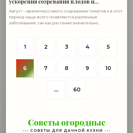
ускорения созревания плодов и
предупреждения болезней - «Советы
Август – время массового созревания томатов и в этот
огородные»
период чаще всего появляются различные
заболевания, так как растения значительно
разрастаются, снижается проветривание и освещение,
начинаются
1
2
3
4
5
6
7
8
9
10
...
60
Советы огородные
--- СОВЕТЫ ДЛЯ ДАЧНОЙ КУХНИ ---