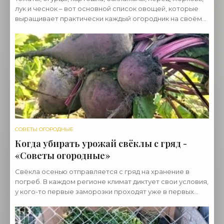
лук и чеснок – вот основной список овощей, которые
выращивает практически каждый огородник на своём
участке. В этот список я включила овощную
СОВЕТЫ ОГОРОДНЫЕ
Когда убирать урожай свёклы с гряд -
«Советы огородные»
Свёкла осенью отправляется с гряд на хранение в
погреб. В каждом регионе климат диктует свои условия,
у кого-то первые заморозки проходят уже в первых
числах сентября, а где-то тепло задерживается и