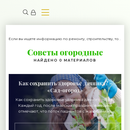
Если вы ищете информацию по ремонту, строительству, то вы попали на нужный сайт.
Советы огородные
НАЙДЕНО 0 МАТЕРИАЛОВ
Как сохранить здоровье дачника? -
«Сад-огород»
Как сохранить здоровье ударника дачного труда?
Каждый год, после майских праздников медики
отмечают, что поток пациентов с жалобами на
остеохондроз, радикулит, сердечно-сосудистые