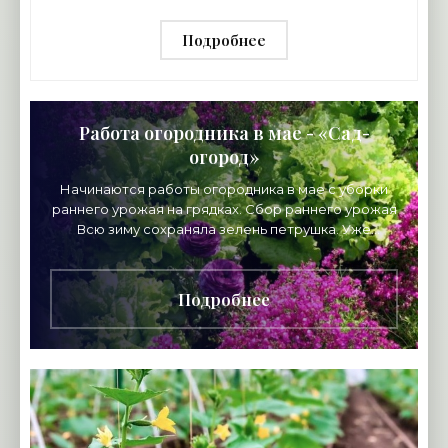
Подробнее
Работа огородника в мае - «Сад-
огород»
Начинаются работы огородника в мае с уборки
раннего урожая на грядках. Сбор раннего урожая
Всю зиму сохраняла зелень петрушка. Уже
появились всходы щавеля, ревеня, любистока,
многолетних
Подробнее