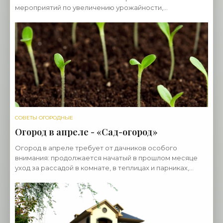
мероприятий по увеличению урожайности,
формированию кроны деревьев, защите сада от
болезней и вредителей.
СОВЕТЫ ОГОРОДНЫЕ
Огород в апреле - «Сад-огород»
Огород в апреле требует от дачников особого
внимания: продолжается начатый в прошлом месяце
уход за рассадой в комнате, в теплицах и парниках,
продолжается яровизация картофеля, огородники на
дачном