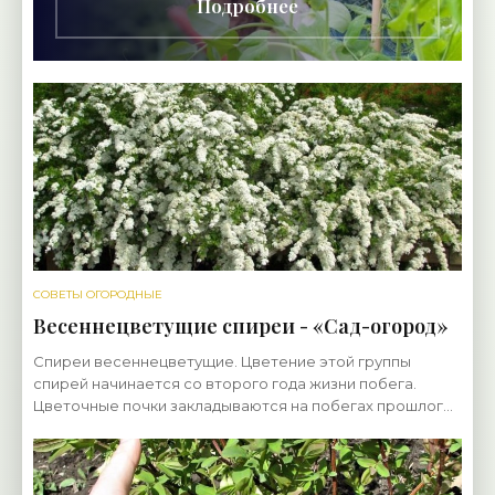
Подробнее
СОВЕТЫ ОГОРОДНЫЕ
Весеннецветущие спиреи - «Сад-огород»
Спиреи весеннецветущие. Цветение этой группы
спирей начинается со второго года жизни побега.
Цветочные почки закладываются на побегах прошлого
года. В мае кусты весеннецветущих сортов спиреи