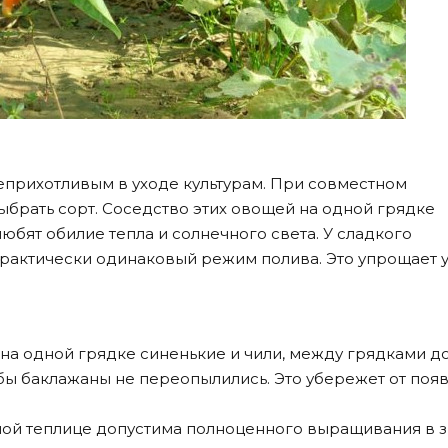
еприхотливым в уходе культурам. При совместном
брать сорт. Соседство этих овощей на одной грядке
любят обилие тепла и солнечного света. У сладкого
практически одинаковый режим полива. Это упрощает у
 на одной грядке синенькие и чили, между грядками 
тобы баклажаны не переопылились. Это убережет от поя
ной теплице допустима полноценного выращивания в 