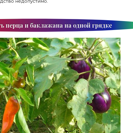
едство недопустимо.
ь перца и баклажана на одной грядке