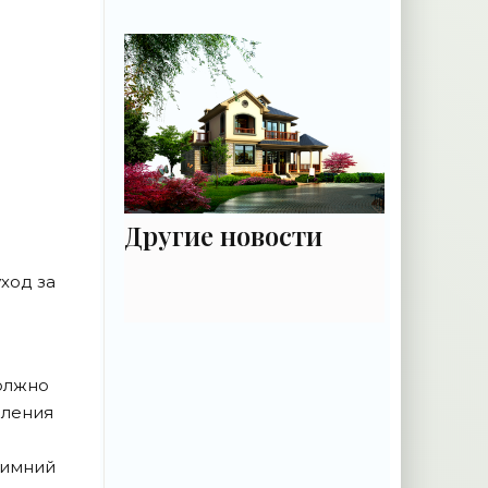
руководство для
садовода - «Цветы»
Другие новости
ход за
должно
вления
зимний