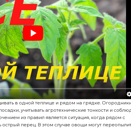
вать в одной теплице и рядом на грядке. Огородник
осадки, учитывать агротехнические тонкости и соблю
чением из правил является ситуация, когда рядом с
 острый перец.
В этом случае овощи могут переопылит