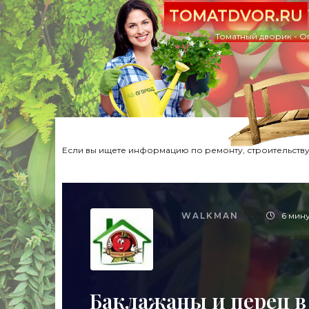
TOMATDVOR.RU
Томатный дворик - О
Если вы ищете информацию по ремонту, строительству,
WALKMAN
6 мин
Баклажаны и перец в