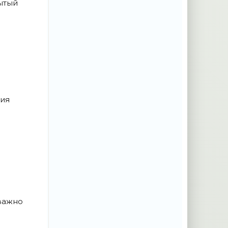
ытый
ния
 важно