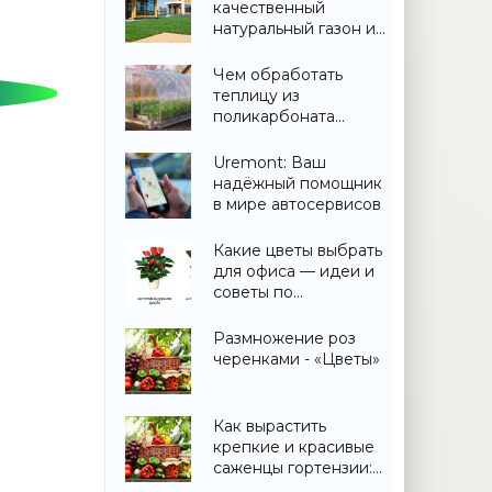
качественный
натуральный газон и
не переплатить
Чем обработать
теплицу из
поликарбоната
весной: дезинфекция
и подготовка
Uremont: Ваш
надёжный помощник
в мире автосервисов
Какие цветы выбрать
для офиса — идеи и
советы по
озеленению
Размножение роз
черенками - «Цветы»
Как вырастить
крепкие и красивые
саженцы гортензии:
практическое