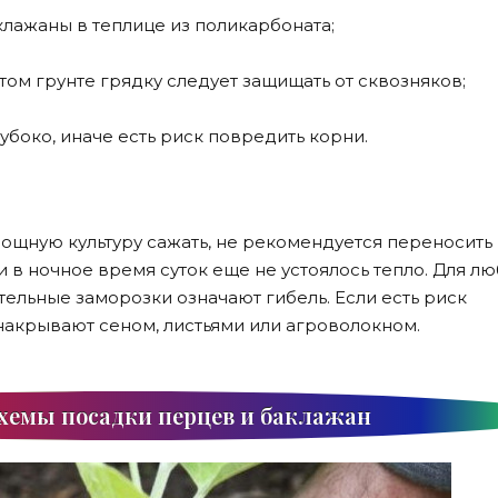
клажаны в теплице из поликарбоната;
ом грунте грядку следует защищать от сквозняков;
боко, иначе есть риск повредить корни.
вощную культуру сажать, не рекомендуется переносить
и в ночное время суток еще не устоялось тепло. Для л
ельные заморозки означают гибель. Если есть риск
накрывают сеном, листьями или агроволокном.
схемы посадки перцев и баклажан