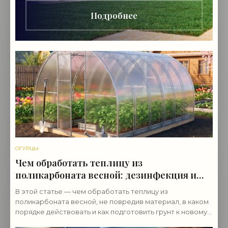
Подробнее
ОГУРЦЫ
Чем обработать теплицу из
поликарбоната весной: дезинфекция и
подготовка
В этой статье — чем обработать теплицу из
поликарбоната весной, не повредив материал, в каком
порядке действовать и как подготовить грунт к новому
сезону.