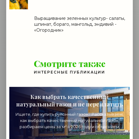
Выращивание зеленных культур- салаты,
шпинат, бораго, мангольд, эндивий -
«Огородник»
Смотрите также
ИНТЕРЕСНЫЕ ПУБЛИКАЦИИ
Как выбрать качественный
натуральный газон и не переплатить
Ищете, где купить рулонный газон? Рассказываем,
как выбрать качественный натуральный газон,
разбираем цены за м² в 2026 году и объясняем,
почему стоит покупать напрямую от
производителя.