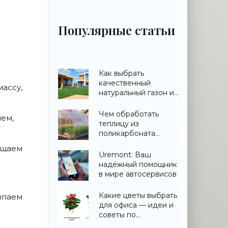
Популярные статьи
Как выбрать
качественный
ассу,
натуральный газон и
не переплатить
Чем обработать
яем,
теплицу из
поликарбоната
весной: дезинфекция
ещаем
и подготовка
Uremont: Ваш
надёжный помощник
в мире автосервисов
Какие цветы выбрать
ыпаем
для офиса — идеи и
советы по
озеленению