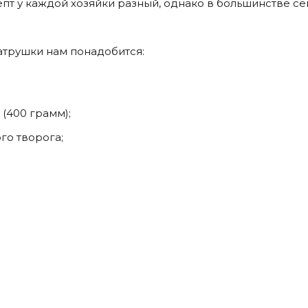
епт у каждой хозяйки разный, однако в большинстве с
атрушки нам понадобится:
 (400 грамм);
го творога;