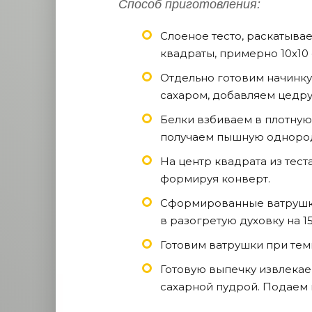
Способ приготовления:
Слоеное тесто, раскатыва
квадраты, примерно 10х10 
Отдельно готовим начинку
сахаром, добавляем цедру
Белки взбиваем в плотную
получаем пышную однород
На центр квадрата из тест
формируя конверт.
Сформированные ватрушки
в разогретую духовку на 1
Готовим ватрушки при тем
Готовую выпечку извлекае
сахарной пудрой. Подаем 