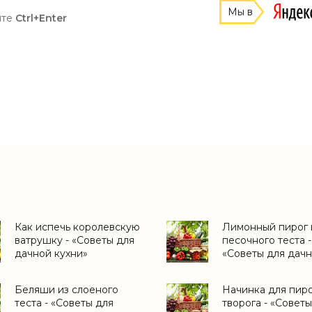
Мы в
ите
Ctrl+Enter
Как испечь королевскую
Лимонный пирог 
ватрушку - «Советы для
песочного теста -
дачной кухни»
«Советы для дач
кухни»
Беляши из слоеного
Начинка для пиро
теста - «Советы для
творога - «Советы