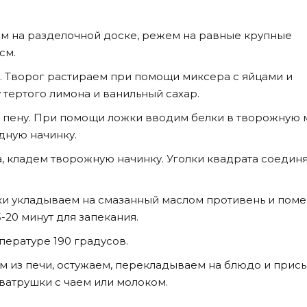
ем на разделочной доске, режем на равные крупные
см.
. Творог растираем при помощи миксера с яйцами и
 тертого лимона и ванильный сахар.
 пену. При помощи ложки вводим белки в творожную м
ную начинку.
а, кладем творожную начинку. Уголки квадрата соедин
 укладываем на смазанный маслом противень и пом
5-20 минут для запекания.
пературе 190 градусов.
м из печи, остужаем, перекладываем на блюдо и прис
ватрушки с чаем или молоком.