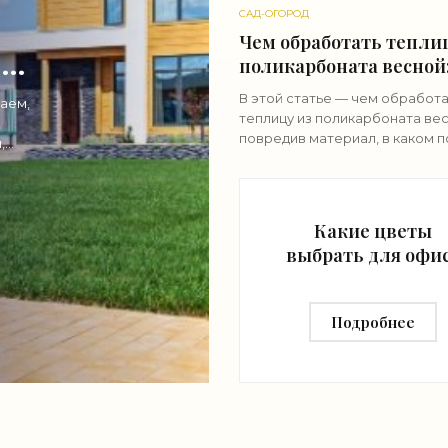
САД-ОГОРОД
Чем обработать тепли
 не
поликарбоната весной
дезинфекция и подгот
В этой статье — чем обработ
ваем,
теплицу из поликарбоната вес
,
повредив материал, в каком 
,
действовать и как подготовить
новому сезону.
Какие цветы
выбрать для офи
— идеи и советы 
озеленению
Подробнее