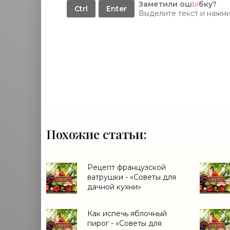
Заметили ош
Ы
бку?
Ctrl
Enter
Выделите текст и нажм
Похожие статьи:
Рецепт французской
ватрушки - «Советы для
дачной кухни»
Как испечь яблочный
пирог - «Советы для