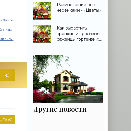
Размножение роз
черенками - «Цветы»
s Service.
Как вырастить
Картинки.
крепкие и красивые
саженцы гортензии:
ите нам.
практическое
руководство для
садовода - «Цветы»
Другие новости
ИТЬ (0)