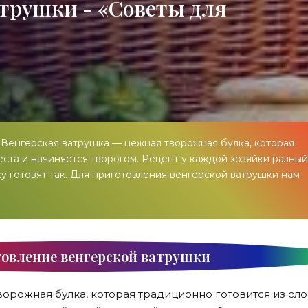
атрушки - «Советы для
Венгерская ватрушка — нежная творожная булка, которая
еста и начиняется творогом. Рецепт у каждой хозяйки разный
 готовят так. Для приготовления венгерской ватрушки нам
овление венгерской ватрушки
орожная булка, которая традиционно готовится из сл