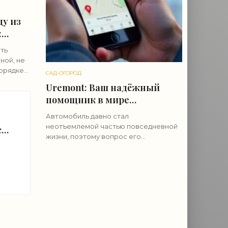
цу из
:
овка
ать
ной, не
порядке
САД-ОГОРОД
 грунт к
Uremont: Ваш надёжный
помощник в мире
автосервисов
Автомобиль давно стал
неотъемлемой частью повседневной
са
жизни, поэтому вопрос его
по
обслуживания и ремонта
приобретает всё большее значение и
ему нужен провереный автосервис. В
этом контексте