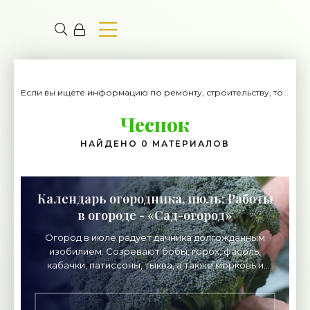
Если вы ищете информацию по ремонту, строительству, то вы попали на нужный сайт.
Чеснок
НАЙДЕНО 0 МАТЕРИАЛОВ
Календарь огородника, июль: Работы
в огороде - «Сад-огород»
Огород в июле радует дачника долгожданным
изобилием. Созревают бобы, горох, фасоль,
кабачки, патиссоны, тыква, а также морковь и
редька летнего потребления, летняя редька. В
разгаре