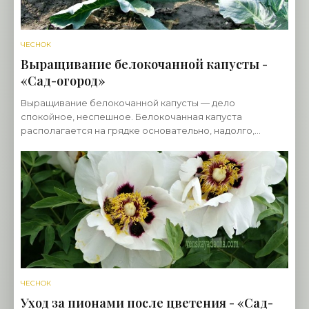
ЧЕСНОК
Выращивание белокочанной капусты -
«Сад-огород»
Выращивание белокочанной капусты — дело
спокойное, неспешное. Белокочанная капуста
располагается на грядке основательно, надолго,
раскапустившись на полгряды (барыня!), растет
неспеша, часто до
ЧЕСНОК
Уход за пионами после цветения - «Сад-