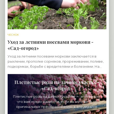
ЧЕСНОК
Уход за летними посевами моркови -
«Сад-огород»
Уход за летними посевами моркови заключается в
рыхлении, прополке сорняков, прореживании, поливе,
подкормках, борьбе с вредителями и болезнями. На
ранней стадии роста морковь плохо переносит
Плетистые розы на дачном участке -
«Сад-огород»
Плетистые розы на дачном участке — это первое,
что вам нужно развести, если вы мечтаете об
оригинальных преобразованиях в его дизайне.
Пышное цветение этих красавиц, удачное