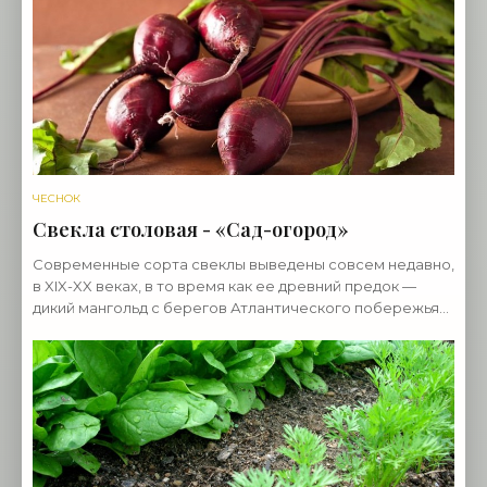
Посев
ЧЕСНОК
Свекла столовая - «Сад-огород»
Современные сорта свеклы выведены совсем недавно,
в XIX-XX веках, в то время как ее древний предок —
дикий мангольд с берегов Атлантического побережья
Европы — известен с V века до нашей эры. От