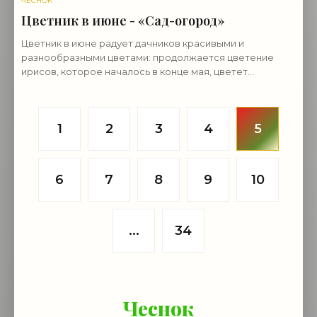
ЧЕСНОК
Цветник в июне - «Сад-огород»
Цветник в июне радует дачников красивыми и
разнообразными цветами: продолжается цветение
ирисов, которое началось в конце мая, цветет
клубневая бегония, распускаются пионы, отрастают и
расцветают
1
2
3
4
5
6
7
8
9
10
...
34
Чеснок