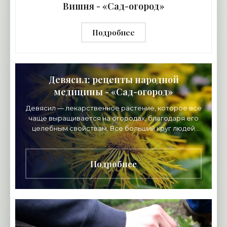
Вишня - «Сад-огород»
Подробнее
Девясил: рецепты народной
медицины - «Сад-огород»
Девясил — лекарственное растение, которое все
чаще выращивается на огородах, благодаря его
целебным свойствам. Все больший круг людей
применяет рецепты народной медицины для
лечения
Подробнее