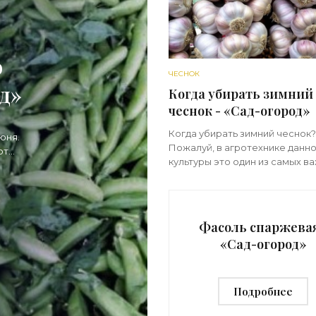
о
ЧЕСНОК
д»
Когда убирать зимний
чеснок - «Сад-огород»
Когда убирать зимний чеснок?
юня.
Пожалуй, в агротехнике данн
от
культуры это один из самых в
е.
вопросов. Как правило, дачни
особого труда определяют, к
высаживать чеснок. Не сложн
следуя
Фасоль спаржевая
«Сад-огород»
Подробнее