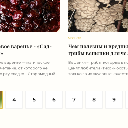
ЧЕСНОК
вое варенье - «Сад-
Чем полезны и вредны
д»
грибы вешенки для че
(+27 фото)? - «Овощи»
е варенье — магическое
Вешенки – грибы, которые вы
четание, от которого не
ценят любители «тихой» охоты
во рту сладко… Старомодный
только за их вкусовые качеств
азик, изящная вазочка на
за большое количество поле
ножке, таинственный,
микроэлементов, содержащих
римый аромат, будоражащий
плодовом теле. Для разумног
4
5
6
7
8
9