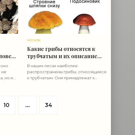
ЧЕСНОК
Какие грибы относятся к
ловека
трубчатым и их описание
(+39 фото) - «Овощи»
соко
В наших лесах наиболее
 не
распространены грибы, относящиеся
а, но и
к трубчатым. Они принадлежат к
зных
группе базидиальных, и выделяются
ся в
среди прочих своими внешним видом,
о
запахом и высокими вкусовыми
качествами,
10
...
34