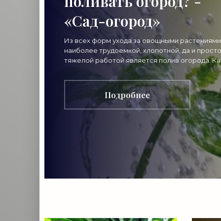
поливать огород? -
«Сад-огород»
Из всех форм ухода за овощными растениями
наиболее трудоемкой, хлопотной, да и прост
тяжелой работой является полив огорода. Ка
правильно поливать огород, чтобы эта трудна
работа была,
Подробнее