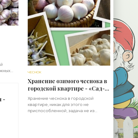
ой
ажных
ЧЕСНОК
ки без
Хранение озимого чеснока в
огда
городской квартире - «Сад-
о,
огород»
 -
Хранение чеснока в городской
квартире, никак для этого не
приспособленной, задача не из
простых. Казалось бы, при подготовке
чеснока к хранению отобрали лучшие
головки (с тремя и более наружными