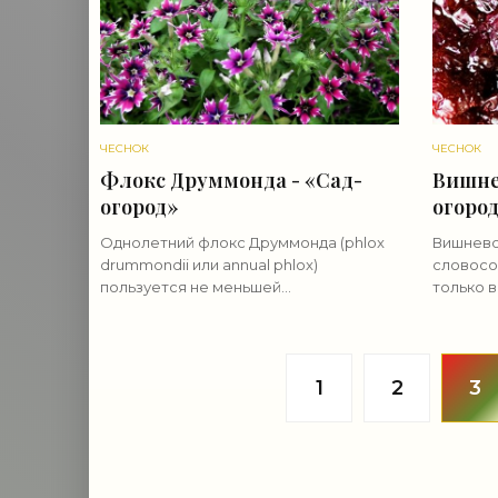
ЧЕСНОК
ЧЕСНОК
Флокс Друммонда - «Сад-
Вишне
огород»
огоро
Однолетний флокс Друммонда (phlox
Вишнево
drummondii или annual phlox)
словосо
пользуется не меньшей
только 
популярностью, чем его близкие
медный т
многолетние родственники — флокс
тонкой 
метельчатый и шиловидный флокс.
неповто
Флокс Друммонда
1
2
3