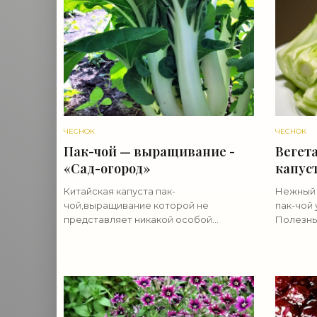
ЧЕСНОК
ЧЕСНОК
Пак-чой — выращивание -
Вегет
«Сад-огород»
капуст
огоро
Китайская капуста пак-
Нежный 
чой,выращивание которой не
пак-чой 
представляет никакой особой
Полезны
сложности для любого дачника, все
(большо
же отличается некоторыми нюансами
фолиевой
от выращивания других своих
ценных 
родственниц. Эта