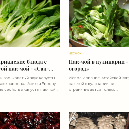
ЧЕСНОК
арианские блюда с
Пак-чой в кулинарии -
ой пак-чой - «Сад-
огород»
д»
и горьковатый вкус капусты
Использование китайской кап
уже завоевал Азию и Европу.
пак-чой в кулинарии не
е свойства капусты пак-чой
ограничивается только
е количество витамина С,
вегетарианскими блюдами с п
 кислоты, кальция и других
зеленые листья и сочные чер
составляющих) делает
пак-чой прекрасно сочетаютс
только с овощами, но и