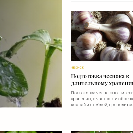
о
к
я
ЧЕСНОК
Подготовка чеснока к
длительному хранени
«Сад-огород»
Подготовка чеснока к длител
хранению, в частности обрезк
корней и стеблей, проводится
тогда, когда выкопанные раст
течение нескольких дней хор
просушились на свежем