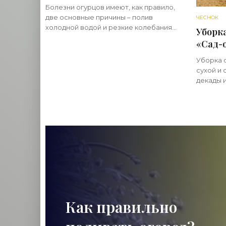
Болезни огурцов имеют, как правило,
две основные причины – полив
ЧЕСНОК
холодной водой и резкие колебания
Уборка
между дневной и ночной
«Сад-
температурами. Нужно соблюдать
несколько эффективных правил для
Уборка 
того, чтобы
сухой и 
декады 
чеснок,
ранее, н
прошеств
Как правильно