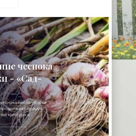
ние чеснока
и - «Сад-
чеснока после уборки
 продолжает процесс
ной культуры к
анению. Сразу после
,
е