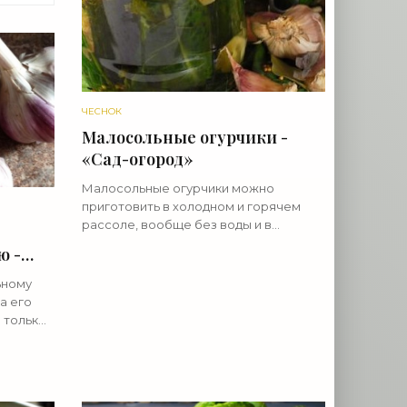
ЧЕСНОК
Малосольные огурчики -
«Сад-огород»
Малосольные огурчики можно
приготовить в холодном и горячем
рассоле, вообще без воды и в
собственном соку. Какие огурцы
ю -
годятся для быстрого засола? Лучшие
малосольные огурчики получаются,
ьному
если
а его
 только
ения в
ошо