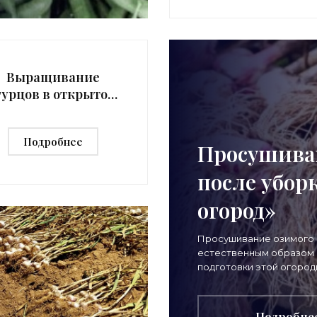
Выращивание
гурцов в открытом
грунте - «Сад-
огород»
Подробнее
Просушива
после уборк
огород»
Просушивание озимого 
естественным образом
подготовки этой огород
длительному зимнему хр
уборки озимого чеснока
Подробне