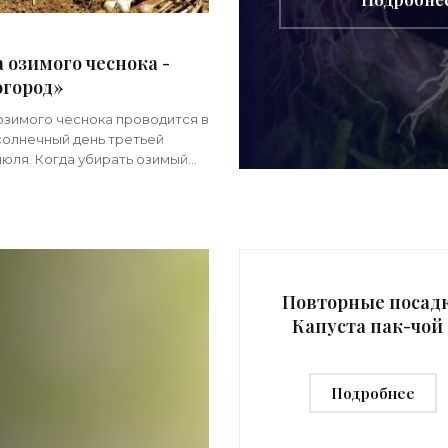
 озимого чеснока -
огород»
озимого чеснока проводится в
солнечный день третьей
июля. Когда убирать озимый
 мы с вами определились
апомню только, что по
ии 100-110 дней после
Повторные посад
Капуста пак-чой 
«Сад-огород»
Подробнее