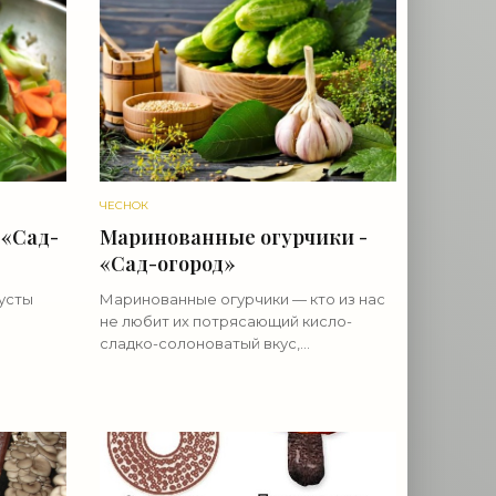
ЧЕСНОК
 «Сад-
Маринованные огурчики -
«Сад-огород»
усты
Маринованные огурчики — кто из нас
не любит их потрясающий кисло-
сладко-солоноватый вкус,
ак-чой,
сопровождающийся смачным
ешки
хрустом, вызывающим зависть и
я не
желание у тех, кто еще не добрался
до заветной банки.