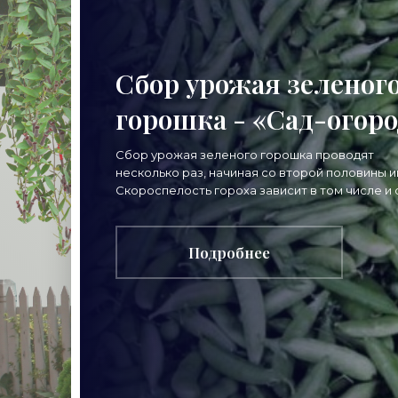
Сбор урожая зеленог
горошка - «Сад-огоро
Сбор урожая зеленого горошка проводят
несколько раз, начиная со второй половины и
Скороспелость гороха зависит в том числе и 
продолжительности периода всходы-цветени
Чем раньше
Подробнее