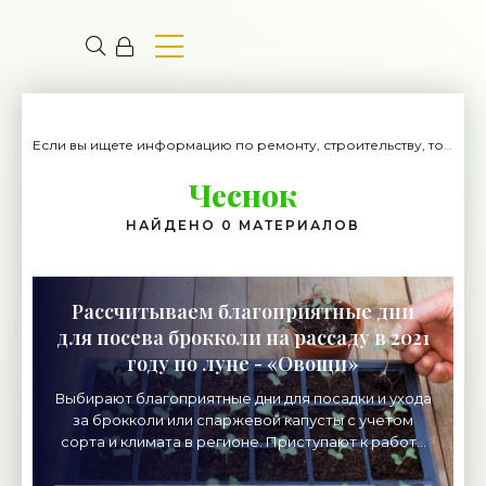
Если вы ищете информацию по ремонту, строительству, то вы попали на нужный сайт.
Чеснок
НАЙДЕНО 0 МАТЕРИАЛОВ
Рассчитываем благоприятные дни
для посева брокколи на рассаду в 2021
году по луне - «Овощи»
Выбирают благоприятные дни для посадки и ухода
за брокколи или спаржевой капусты с учетом
сорта и климата в регионе. Приступают к работе
за 55-60 до предполагаемой даты переселения
овоща