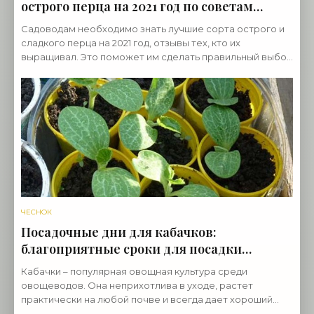
острого перца на 2021 год по советам
специалистов - «Овощи»
Садоводам необходимо знать лучшие сорта острого и
сладкого перца на 2021 год, отзывы тех, кто их
выращивал. Это поможет им сделать правильный выбор
при покупке семян, в результате — получить
ЧЕСНОК
Посадочные дни для кабачков:
благоприятные сроки для посадки
рассады в 2021 году в Подмосковье -
Кабачки – популярная овощная культура среди
«Овощи»
овощеводов. Она неприхотлива в уходе, растет
практически на любой почве и всегда дает хороший
урожай. К его минусам относится повышенная