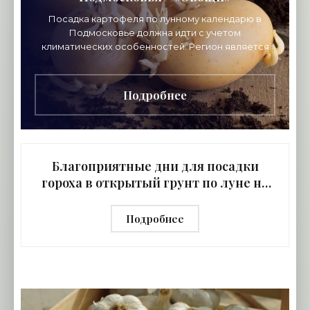
Посадка картофеля по лунному календарю в
Подмосковье должна идти с учетом
климатических особенностей. Регион является
зоной, где земледельцы сталкиваются с
множеством рисков. Исключить
Подробнее
Благоприятные дни для посадки
гороха в открытый грунт по луне на
2021 год - «Овощи»
Подробнее