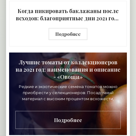
Когда пикировать баклажаны после
всходов: благоприятные дни 2021 года
по луне - «Овощи»
Подробнее
Лучшие томаты от коллекционеров
на 2021 год: наименования и описание
- «Овощи»
Редкие и экзотические семена томатов можно
приобрести у селекционеров. Посадочный
материал с высоким процентом всхожести,
защищен от грибковых болезней. Прежде, чем
приобрести семена
Подробнее