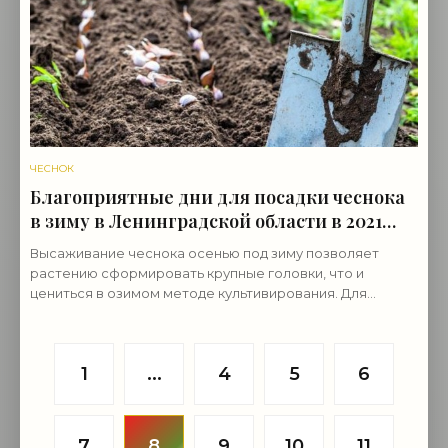
ЧЕСНОК
Благоприятные дни для посадки чеснока
в зиму в Ленинградской области в 2021
году по луне - «Овощи»
Высаживание чеснока осенью под зиму позволяет
растению сформировать крупные головки, что и
цениться в озимом методе культивирования. Для
Ленинградской области в 2021 году отведены
благоприятные дни,
1
...
4
5
6
7
8
9
10
11