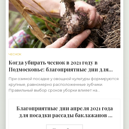
того, самые урожайные
ЧЕСНОК
Когда убирать чеснок в 2021 году в
Подмосковье: благоприятные дни для
озимого чеснока с учетом региона
При озимой посадке у овощной культуры формируются
выращивания - «Овощи»
крупные, равномерно расположенные зубчики.
Правильный выбор сроков уборки влияет на
длительность хранения и вкусовые качества овоща.
При определении
Благоприятные дни апреля 2021 года
для посадки рассады баклажанов -
«Овощи»