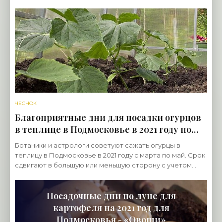
ЧЕСНОК
Благоприятные дни для посадки огурцов
в теплице в Подмосковье в 2021 году по
луне - «Овощи»
Ботаники и астрологи советуют сажать огурцы в
теплицу в Подмосковье в 2021 году с марта по май. Срок
сдвигают в большую или меньшую сторону с учетом
региона. В южной части страны к работе приступают
Посадочные дни по луне для
картофеля на 2021 год для
Подмосковья - «Овощи»