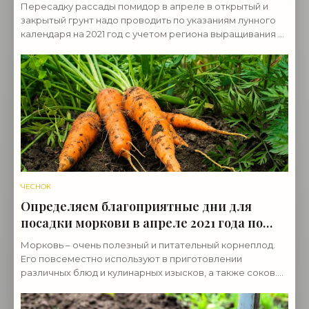
календаря - «Овощи»
Пересадку рассады помидор в апреле в открытый и
закрытый грунт надо проводить по указаниям лунного
календаря на 2021 год с учетом региона выращивания и
сорта овоща. Это позволит вырастить крепкую и
ЧЕСНОК
Определяем благоприятные дни для
посадки моркови в апреле 2021 года по
луне - «Овощи»
Морковь – очень полезный и питательный корнеплод.
Его повсеместно используют в приготовлении
различных блюд и кулинарных изысков, а также соков.
Существует много способов получения высокого и