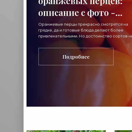
оранжевых перцев:
описание с фото -
«Овощи»
Оранжевые перцы прекрасно смотрятся на
грядке, да и готовые блюда делают более
привлекательными. Но достоинство сортов н
только в оригинальном цвете. Почему нужно
посадить оранжевый
Подробнее