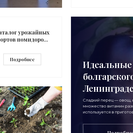
аталог урожайных
сортов помидоров
ля Ленинградской
бласти - «Овощи»
Подробнее
Идеальные 
болгарског
Ленинградс
на сегодня
Сладкий перец — овощ,
множество витамин раз
используется в пригото
Имеет отличный вкус в 
консервированном,
Подробне