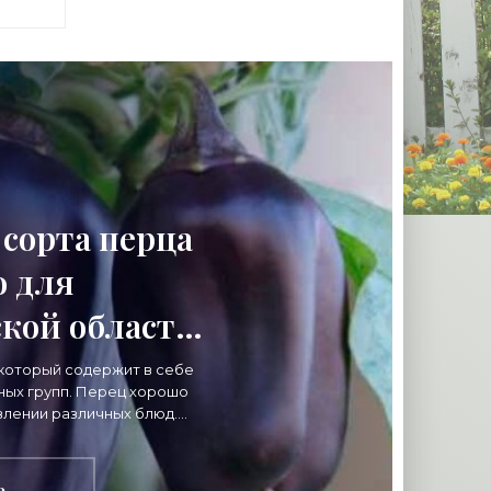
сорта перца
о для
кой области
 - «Овощи»
 который содержит в себе
ных групп. Перец хорошо
влении различных блюд.
свежем виде,
е