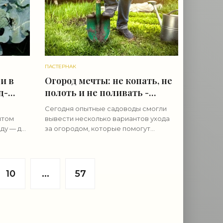
ПАСТЕРНАК
и в
Огород мечты: не копать, не
д-
полоть и не поливать -
«Овощи»
Сегодня опытные садоводы смогли
ытом
вывести несколько вариантов ухода
ду — для
за огородом, которые помогут
ожая —
упростить уход за огородом, одним из
таких интересный методов по уходу за
тот
огородом без хлопот «Не
10
...
57