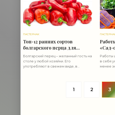
ПАСТЕРНАК
ПАСТЕРНА
Топ-12 ранних сортов
Работы
болгарского перца для
«Сад-
разных регионов - «Овощи»
Болгарский перец – желанный гость на
Работы 
столе у любой хозяйки. Его
в себя у
употребляют в свежем виде, в
менее з
салатах, применяют для фаршировки,
непосре
готовят из него лечо на зиму и
множество других заготовок. Но в
1
2
3