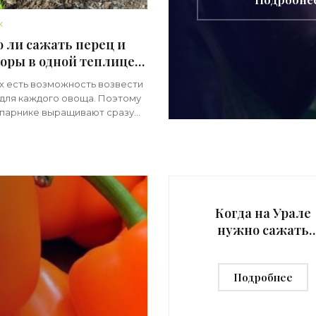
К
 ли сажать перец и
оры в одной теплице:
а соседства -
ех есть возможность возвести
щи»
 для каждого овоща. Поэтому
 парнике выращивают сразу
о культур, что дает
ость сэкономить
нство для грядок. Любая
я
Когда на Урале
нужно сажать
перец на рассаду
инструкция -
Подробнее
«Овощи»