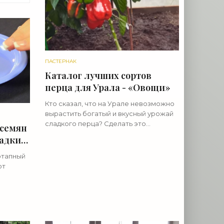
ПАСТЕРНАК
Каталог лучших сортов
перца для Урала - «Овощи»
Кто сказал, что на Урале невозможно
вырастить богатый и вкусный урожай
сладкого перца? Сделать это
 семян
достаточно просто — нужно лишь
садки
правильно подобрать сорт, учитывая
непростые особенности климата
этапный
от
дкой
ная
очередь