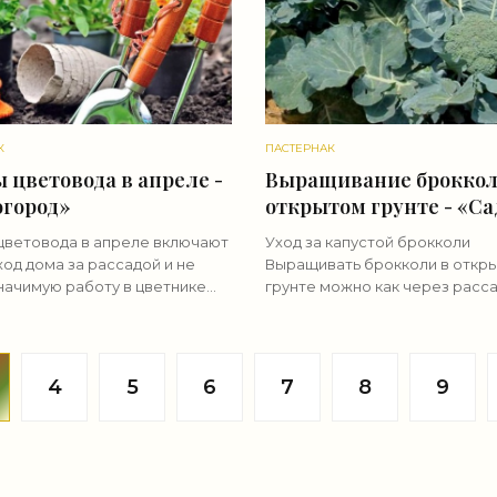
К
ПАСТЕРНАК
 цветовода в апреле -
Выращивание броккол
огород»
открытом грунте - «Са
огород»
цветовода в апреле включают
Уход за капустой брокколи
ход дома за рассадой и не
Выращивать брокколи в откр
начимую работу в цветнике
грунте можно как через расса
дственно на даче.
получения более раннего ур
так и посевом семян
непосредственно в грунт — э
метод подходит для
4
5
6
7
8
9