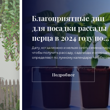
Благоприятные дни
для посадки рассады
перца в 2024 году по
луне и регионам -
Дату, когда можно и нельзя сеять семена пер
чтобы получить рассаду, садоводы и огородн
«Овощи»
определяют по лунному календарю. Чтобы с
хорошо проросли, а сеянцы выросли крепким
Подробнее