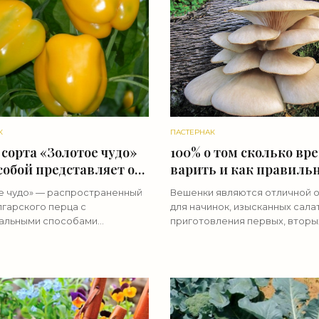
К
ПАСТЕРНАК
сорта «Золотое чудо»
100% о том сколько вр
собой представляет от
варить и как правиль
 - «Овощи»
жарить грибы вешенки
е чудо» — распространенный
Вешенки являются отличной 
«Овощи»
лгарского перца с
для начинок, изысканных сала
альными способами
приготовления первых, вторы
ния. У него хорошие
жаркого в горшочках. Варить 
 качества и к тому же он
грибы перед приготовлением
стоит различным
различных блюд не нужно, до
аниям, которые присущи