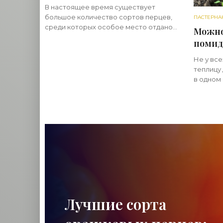
особенности,
В настоящее время существует
характеристики, отзывы -
большое количество сортов перцев,
ПАСТЕРНА
«Овощи»
среди которых особое место отдано
Можно
«Викингу». Благодаря отличным
помид
характеристикам, его выбирает много
правил
огородников. Они оставляют
Не у вс
«Ово
теплицу
в одном
нескольк
возможн
простра
овощна
Лучшие сорта