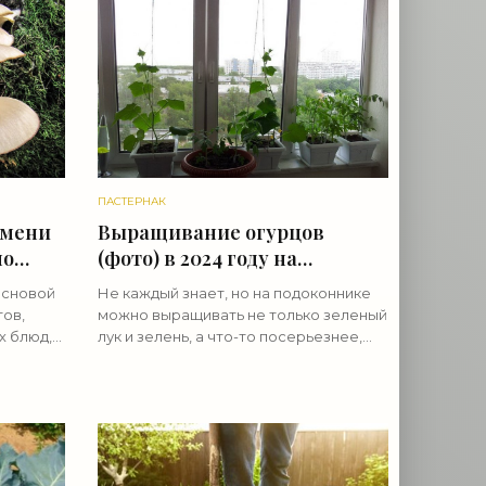
ПАСТЕРНАК
емени
Выращивание огурцов
но
(фото) в 2024 году на
 -
подоконнике: сорта и
основой
Не каждый знает, но на подоконнике
особенности - «Овощи»
тов,
можно выращивать не только зеленый
х блюд,
лук и зелень, а что-то посерьезнее,
эти
например, огурцы, чтобы когда на
улице мороз и пурга — лакомиться
статочно
свежими, сочными,