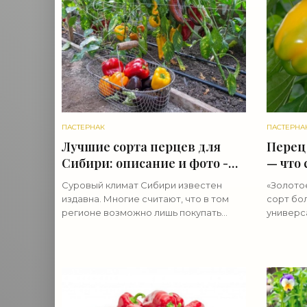
ПАСТЕРНАК
ПАСТЕРНА
Лучшие сорта перцев для
Перец 
Сибири: описание и фото -
— что 
«Овощи»
А до Я
Суровый климат Сибири известен
«Золото
издавна. Многие считают, что в том
сорт бо
регионе возможно лишь покупать
универс
продукты, что про собственные
примене
посадки и речи идти не может, или же
вкусовые
что для выращивания овощей и
противо
заболев