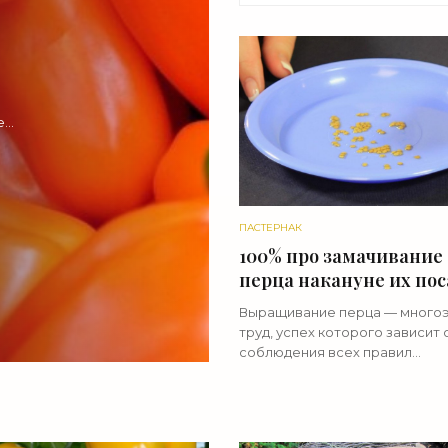
е
ПАСТЕРНАК
100% про замачивание
перца накануне их по
на рассаду - «Овощи»
Выращивание перца — много
труд, успех которого зависит 
соблюдения всех правил
культивирования. Перед поса
рекомендуется предваритель
подготовка семян, в первую 
важно при