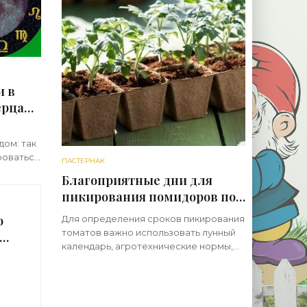
и в
ерца
ом: так
роваться
ПАСТЕРНАК
 грунт
Благоприятные дни для
егионов,
пикирования помидоров по
лунному календарю 2024 +
о
Для определения сроков пикирования
лучшие способы - «Овощи»
томатов важно использовать лунный
 в
календарь, агротехнические нормы,
е
народные приметы. Это процедура, в
ходе проведения которой
и»
распределяют молодые побеги по